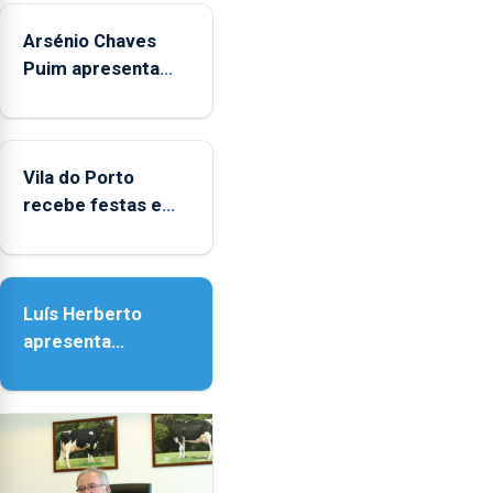
sábados
Arsénio Chaves
durante
o
Puim apresenta
mês
obras na Biblioteca
de
de Vila do Porto
agosto,
entre
Vila do Porto
as
recebe festas em
14h00
honra de Nossa
e
Senhora da
as
Assunção
18h00.
Luís Herberto
apresenta
‘Lugares da
Paisagem’