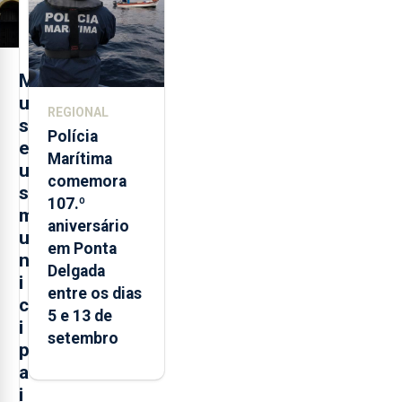
turística
M
u
REGIONAL
s
Polícia
e
Marítima
u
comemora
s
107.º
m
aniversário
u
em Ponta
n
Delgada
i
entre os dias
c
5 e 13 de
i
setembro
p
a
i