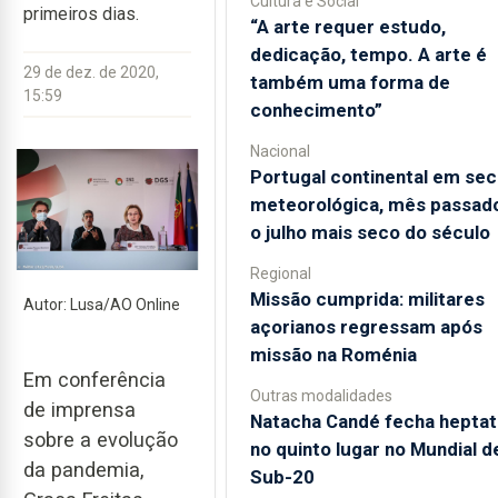
Cultura e Social
primeiros dias.
“A arte requer estudo,
dedicação, tempo. A arte é
29 de dez. de 2020,
também uma forma de
15:59
conhecimento”
Nacional
Portugal continental em sec
meteorológica, mês passado
o julho mais seco do século
Regional
Missão cumprida: militares
Autor: Lusa/AO Online
açorianos regressam após
missão na Roménia
Em conferência
Outras modalidades
de imprensa
Natacha Candé fecha heptat
sobre a evolução
no quinto lugar no Mundial d
da pandemia,
Sub-20