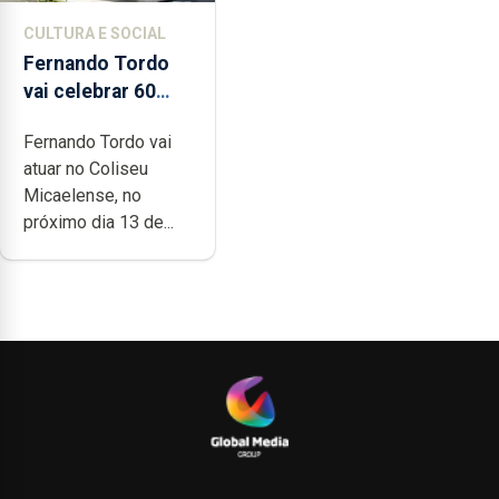
CULTURA E SOCIAL
Fernando Tordo
vai celebrar 60
anos de carreira
Fernando Tordo vai
no Coliseu
atuar no Coliseu
Micaelense
Micaelense, no
próximo dia 13 de...