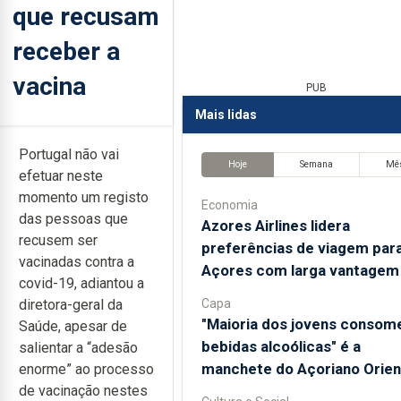
que recusam
receber a
vacina
PUB
Mais lidas
Portugal não vai
Hoje
Semana
Mê
efetuar neste
momento um registo
Economia
das pessoas que
Azores Airlines lidera
recusem ser
preferências de viagem par
vacinadas contra a
Açores com larga vantagem
covid-19, adiantou a
Capa
diretora-geral da
"Maioria dos jovens consom
Saúde, apesar de
bebidas alcoólicas" é a
salientar a “adesão
manchete do Açoriano Orien
enorme” ao processo
de vacinação nestes