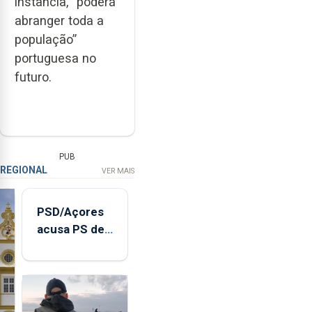
instância, “poderá
abranger toda a
população”
portuguesa no
futuro.
PUB
REGIONAL
VER MAIS
PSD/Açores
acusa PS de
"posição
contraditória"
sobre
evolução