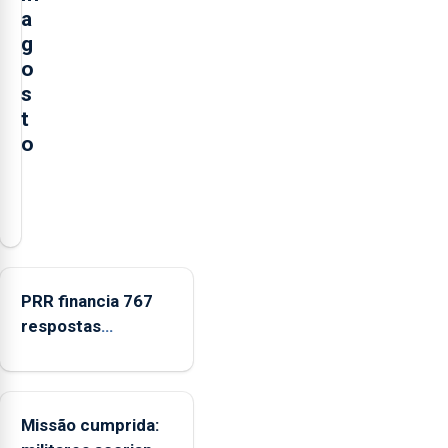
a
g
o
s
t
o
A
Câmara
Municipal
da
Ribeira
PRR financia 767
Grande
respostas
está
habitacionais nos
a
Açores com
promover
investimento de 65
a
Missão cumprida:
ME
iniciativa