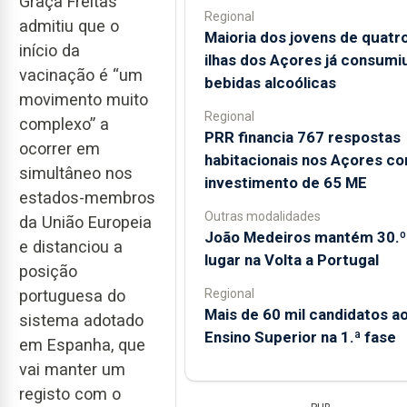
Graça Freitas
Regional
admitiu que o
Maioria dos jovens de quatr
início da
ilhas dos Açores já consumi
vacinação é “um
bebidas alcoólicas
movimento muito
Regional
complexo” a
PRR financia 767 respostas
ocorrer em
habitacionais nos Açores c
simultâneo nos
investimento de 65 ME
estados-membros
Outras modalidades
da União Europeia
João Medeiros mantém 30.º
e distanciou a
lugar na Volta a Portugal
posição
Regional
portuguesa do
Mais de 60 mil candidatos a
sistema adotado
Ensino Superior na 1.ª fase
em Espanha, que
vai manter um
registo com o