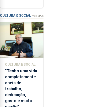
ser alvo de
as
requalificação
condições
de
CULTURA & SOCIAL
VER MAIS
ensino
da
instituição
CULTURA E SOCIAL
“Tenho uma vida
completamente
cheia de
trabalho,
dedicação,
gosto e muita
paixão”