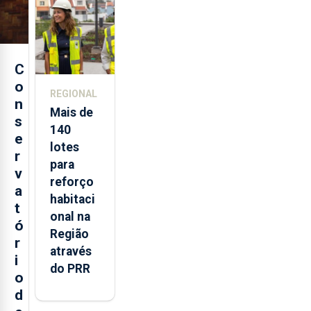
Açores
C
o
REGIONAL
n
Mais de
s
140
e
lotes
r
para
v
reforço
a
habitaci
t
onal na
ó
Região
r
através
i
do PRR
o
d