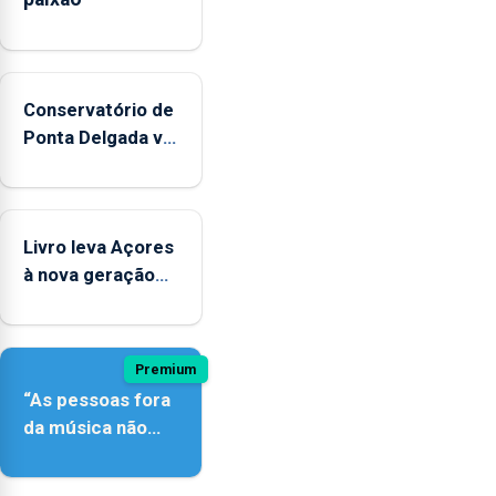
Conservatório de
Ponta Delgada vai
contar com
novos
instrumentos
Livro leva Açores
à nova geração
açordescendente
Premium
“As pessoas fora
da música não
têm a noção do
quão difícil é