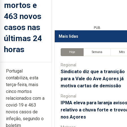
mortos e
463 novos
casos nas
PUB
últimas 24
Mais lidas
horas
Hoje
Semana
Mês
Regional
Portugal
Sindicato diz que a transição
contabiliza, esta
para a Vale do Ave Açores já
terça-feira, mais
motiva cartas de demissão
cinco mortos
Regional
relacionados com a
IPMA eleva para laranja aviso
covid-19 e 463
relativo a chuva forte e trov
novos casos de
nos Açores
infeção, segundo o
boletim