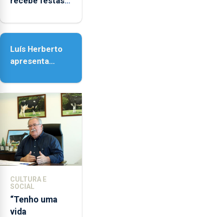
recebe festas
em honra de
Nossa Senhora
da Assunção
Luís Herberto
apresenta
‘Lugares da
Paisagem’
CULTURA E
SOCIAL
“Tenho uma
vida