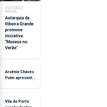
competências
CULTURA E
pessoais,
SOCIAL
emocionais
Autarquia da
e
Ribeira Grande
sociais
promove
junto
iniciativa
das
"Museus no
crianças
Verão"
Arsénio Chaves
Puim apresenta
obras na
Biblioteca de
Vila do Porto
Vila do Porto