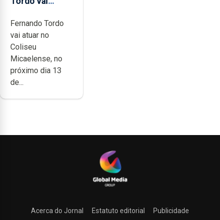
Tordo vai
celebrar 60
Fernando Tordo
anos de
vai atuar no
carreira no
Coliseu
Coliseu
Micaelense, no
Micaelense
próximo dia 13
de...
Acerca do Jornal
Estatuto editorial
Publicidade