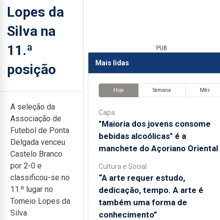
Lopes da
Silva na
11.ª
PUB
Mais lidas
posição
Hoje
Semana
Mês
A seleção da
Capa
Associação de
"Maioria dos jovens consome
Futebol de Ponta
bebidas alcoólicas" é a
Delgada venceu
manchete do Açoriano Oriental
Castelo Branco
por 2-0 e
Cultura e Social
“A arte requer estudo,
classificou-se no
11.º lugar no
dedicação, tempo. A arte é
Torneio Lopes da
também uma forma de
Silva
conhecimento”