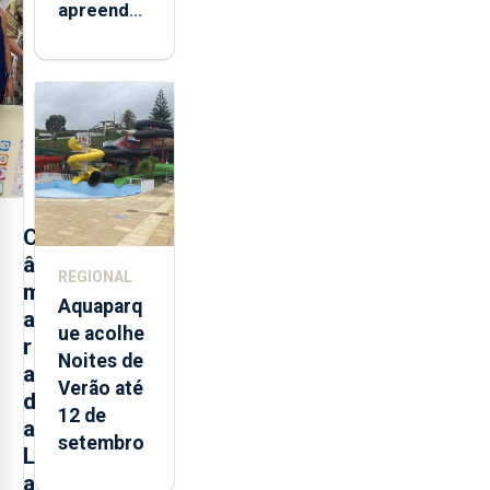
apreendeu
mais de 32
toneladas
de
alimentos
entre
2021 e
2025 nos
Açores
C
â
REGIONAL
m
Aquaparq
a
ue acolhe
r
Noites de
a
Verão até
d
12 de
a
setembro
L
a