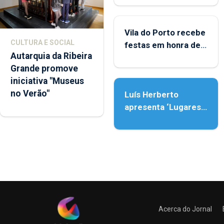
Porto
Vila do Porto recebe
CULTURA E SOCIAL
festas em honra de
Autarquia da Ribeira
Nossa Senhora da
Grande promove
Assunção
iniciativa "Museus
no Verão"
Luís Herberto
apresenta ‘Lugares
da Paisagem’
Acerca do Jornal