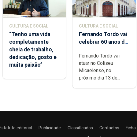
CULTURA E SOCIAL
CULTURA E SOCIAL
“Tenho uma vida
Fernando Tordo vai
completamente
celebrar 60 anos de
cheia de trabalho,
carreira no Coliseu
Fernando Tordo vai
dedicação, gosto e
Micaelense
atuar no Coliseu
muita paixão”
Micaelense, no
próximo dia 13 de...
Estatuto editorial
Publicidade
Classificados
Contactos
Ficha