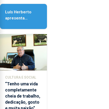
as
Assunção
18h00.
Luís Herberto
apresenta
‘Lugares da
Paisagem’
CULTURA E SOCIAL
“Tenho uma vida
completamente
cheia de trabalho,
dedicação, gosto
e muita paixão”