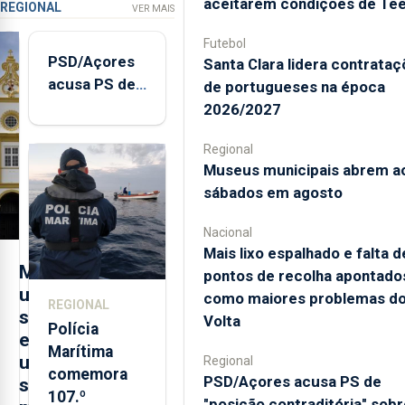
aceitarem condições de Te
REGIONAL
VER MAIS
Futebol
PSD/Açores
Santa Clara lidera contrata
acusa PS de
de portugueses na época
"posição
2026/2027
contraditória"
Regional
sobre
Museus municipais abrem a
evolução
sábados em agosto
turística
Nacional
Mais lixo espalhado e falta d
M
pontos de recolha apontado
u
como maiores problemas d
REGIONAL
s
Volta
Polícia
e
Marítima
u
Regional
comemora
PSD/Açores acusa PS de
s
107.º
"posição contraditória" sobr