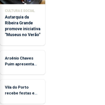
núcleos
museológicos
CULTURA E SOCIAL
integrados
Autarquia da
na
Ribeira Grande
Rede
promove iniciativa
Municipal
"Museus no Verão"
de
Museus
aos
sábados
Arsénio Chaves
durante
o
Puim apresenta
mês
obras na Biblioteca
de
de Vila do Porto
agosto,
entre
Vila do Porto
as
recebe festas em
14h00
honra de Nossa
e
Senhora da