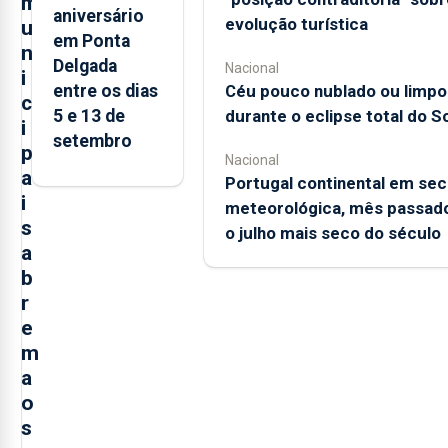
m
aniversário
evolução turística
u
em Ponta
n
Delgada
Nacional
i
entre os dias
Céu pouco nublado ou limpo
c
5 e 13 de
durante o eclipse total do So
i
setembro
p
Nacional
a
Portugal continental em sec
i
meteorológica, mês passado
s
o julho mais seco do século
a
b
r
e
m
a
o
s