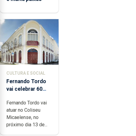
CULTURA E SOCIAL
Fernando Tordo
vai celebrar 60
anos de carreira
Fernando Tordo vai
no Coliseu
atuar no Coliseu
Micaelense
Micaelense, no
próximo dia 13 de...