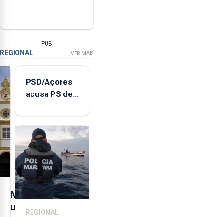
PUB
REGIONAL
VER MAIS
PSD/Açores
acusa PS de
"posição
contraditória"
sobre
evolução
turística
M
u
REGIONAL