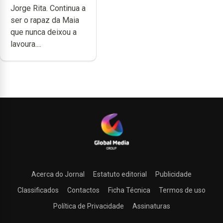
Jorge Rita. Continua a
dedicação, gosto
ser o rapaz da Maia
e muita paixão”
que nunca deixou a
lavoura....
Acerca do Jornal
Estatuto editorial
Publicidade
Classificados
Contactos
Ficha Técnica
Termos de uso
Política de Privacidade
Assinaturas