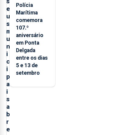
s
Polícia
e
Marítima
u
comemora
s
107.º
m
aniversário
u
em Ponta
n
Delgada
i
entre os dias
c
5 e 13 de
i
setembro
p
a
i
s
a
b
r
e