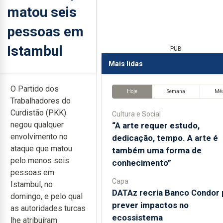
matou seis
pessoas em
Istambul
PUB
Mais lidas
O Partido dos
Hoje
Semana
Mê
Trabalhadores do
Curdistão (PKK)
Cultura e Social
negou qualquer
“A arte requer estudo,
envolvimento no
dedicação, tempo. A arte é
ataque que matou
também uma forma de
pelo menos seis
conhecimento”
pessoas em
Capa
Istambul, no
DATAz recria Banco Condor 
domingo, e pelo qual
prever impactos no
as autoridades turcas
ecossistema
lhe atribuíram