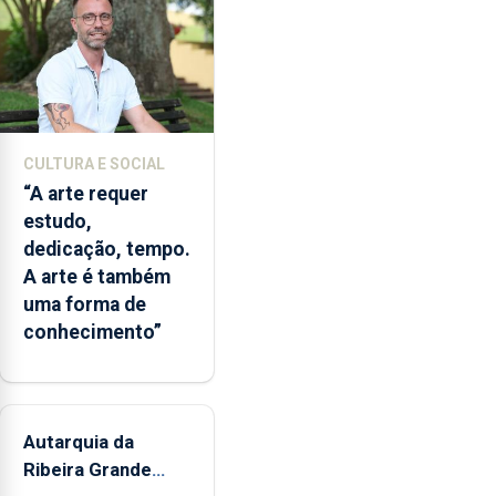
abertura
dos
museus
e
núcleos
museológicos
CULTURA E SOCIAL
integrados
“A arte requer
na
estudo,
Rede
dedicação, tempo.
Municipal
A arte é também
de
uma forma de
Museus
conhecimento”
aos
sábados
durante
o
mês
Autarquia da
de
Ribeira Grande
agosto,