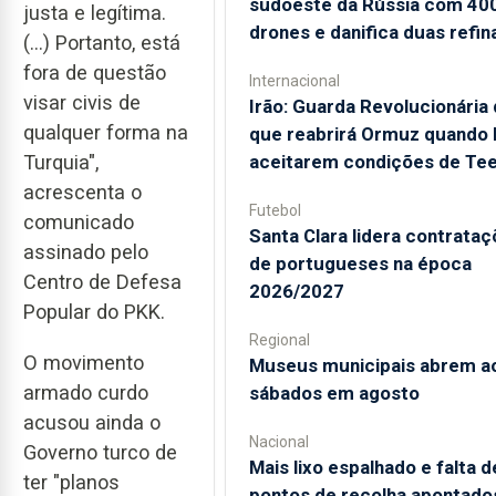
sudoeste da Rússia com 40
justa e legítima.
drones e danifica duas refin
(...) Portanto, está
fora de questão
Internacional
visar civis de
Irão: Guarda Revolucionária 
qualquer forma na
que reabrirá Ormuz quando
Turquia",
aceitarem condições de Te
acrescenta o
Futebol
comunicado
Santa Clara lidera contrata
assinado pelo
de portugueses na época
Centro de Defesa
2026/2027
Popular do PKK.
Regional
O movimento
Museus municipais abrem a
armado curdo
sábados em agosto
acusou ainda o
Nacional
Governo turco de
Mais lixo espalhado e falta d
ter "planos
pontos de recolha apontado