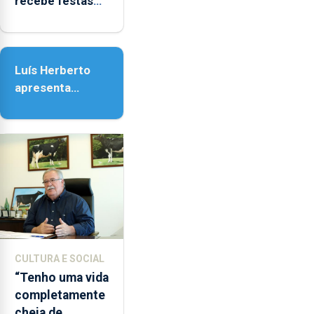
recebe festas
em honra de
Nossa Senhora
da Assunção
Luís Herberto
apresenta
‘Lugares da
Paisagem’
CULTURA E SOCIAL
“Tenho uma vida
completamente
cheia de