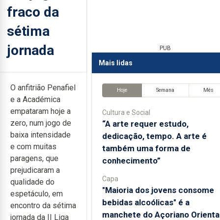
fraco da
sétima
jornada
PUB
Mais lidas
O anfitrião Penafiel
Hoje
Semana
Mês
e a Académica
empataram hoje a
Cultura e Social
zero, num jogo de
“A arte requer estudo,
baixa intensidade
dedicação, tempo. A arte é
e com muitas
também uma forma de
paragens, que
conhecimento”
prejudicaram a
Capa
qualidade do
"Maioria dos jovens consome
espetáculo, em
bebidas alcoólicas" é a
encontro da sétima
manchete do Açoriano Orienta
jornada da II Liga