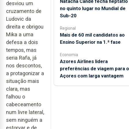
Natacha Candé fecha heptatlo
desviou um
no quinto lugar no Mundial de
cruzamento de
Sub-20
Ludovic da
direita e obrigou
Regional
Mika a uma
Mais de 60 mil candidatos ao
Ensino Superior na 1.ª fase
defesa a dois
tempos, mas
Economia
seria Rafa, já
Azores Airlines lidera
nos descontos,
preferências de viagem para 
a protagonizar a
Açores com larga vantagem
situação mais
clara, mas
falhou o
cabeceamento
num livre lateral,
sem ninguém a
estorvar e de