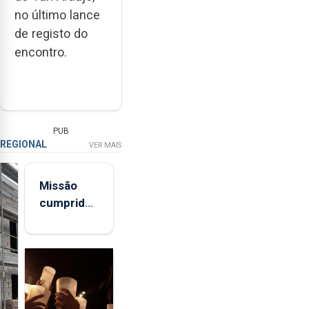
no último lance
de registo do
encontro.
PUB
REGIONAL
VER MAIS
Missão
cumprida:
militares
açorianos
regressam
após
missão na
Roménia