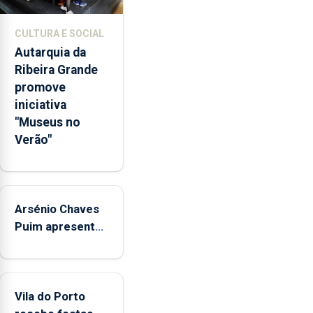
767
respostas
CULTURA E SOCIAL
habitacionais,
Autarquia da
anunciou
Ribeira Grande
o
promove
Governo
iniciativa
Regional.
"Museus no
Verão"
Arsénio Chaves
Puim apresenta
obras na
Biblioteca de
Vila do Porto
Vila do Porto