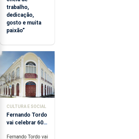
trabalho,
dedicação,
gosto e muita
paixão”
CULTURA E SOCIAL
Fernando Tordo
vai celebrar 60
anos de carreira
Fernando Tordo vai
no Coliseu