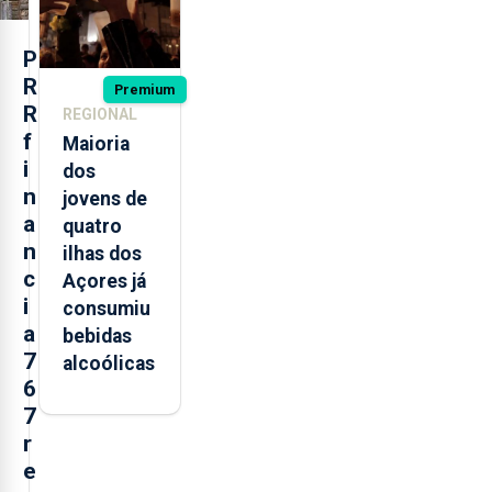
P
R
Premium
R
REGIONAL
f
Maioria
i
dos
n
jovens de
a
quatro
n
ilhas dos
c
Açores já
i
consumiu
a
bebidas
7
alcoólicas
6
7
r
e