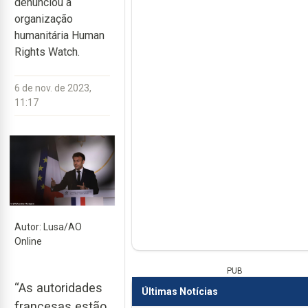
denunciou a
organização
humanitária Human
Rights Watch.
6 de nov. de 2023,
11:17
Autor: Lusa/AO
Online
PUB
“As autoridades
Últimas Notícias
francesas estão