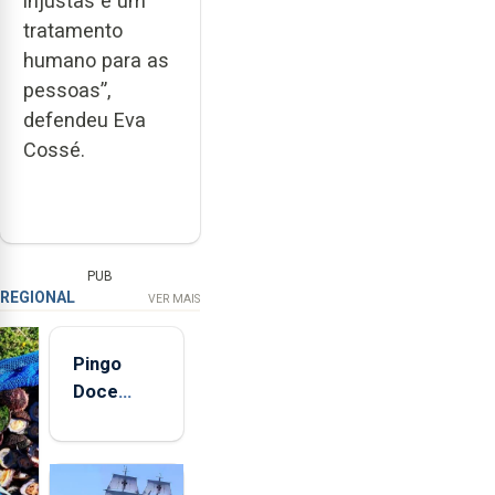
injustas e um
tratamento
humano para as
pessoas”,
defendeu Eva
Cossé.
PUB
REGIONAL
VER MAIS
Pingo
Doce
abre esta
quinta-
feira nova