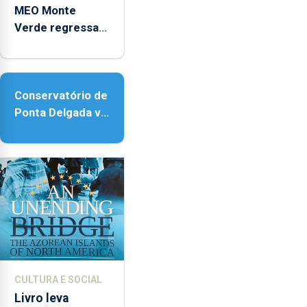
MEO Monte
Verde regressa
com reforço da
acessibilidade
Conservatório de
Ponta Delgada vai
contar com
novos
instrumentos
CULTURA E SOCIAL
Livro leva