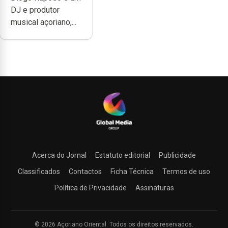
DJ e produtor
produzir uma
musical açoriano,...
música”
Acerca do Jornal
Estatuto editorial
Publicidade
Classificados
Contactos
Ficha Técnica
Termos de uso
Política de Privacidade
Assinaturas
© 2026 Açoriano Oriental. Todos os direitos reservados.