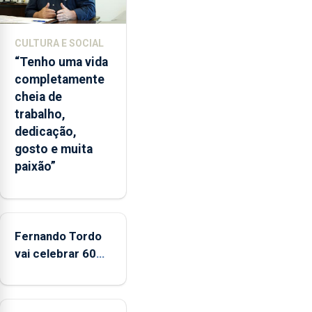
e
2026.
A
CULTURA E SOCIAL
ilha
“Tenho uma vida
das
completamente
Flores
cheia de
apresenta
trabalho,
um
dedicação,
“decréscimo
gosto e muita
significativo”
paixão”
da
CPUE
entre
2022
e
Fernando Tordo
2025
vai celebrar 60
anos de carreira
no Coliseu
Micaelense