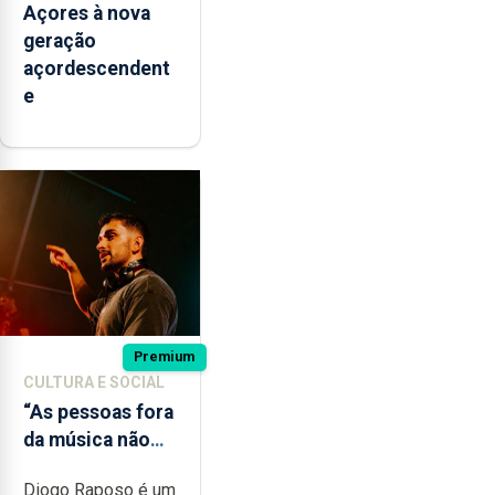
Açores à nova
geração
açordescendent
e
Premium
CULTURA E SOCIAL
“As pessoas fora
da música não
têm a noção do
Diogo Raposo é um
quão difícil é