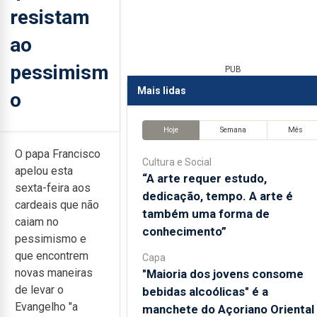
resistam
ao
pessimism
PUB
Mais lidas
o
Hoje
Semana
Mês
O papa Francisco
Cultura e Social
apelou esta
“A arte requer estudo,
sexta-feira aos
dedicação, tempo. A arte é
cardeais que não
também uma forma de
caiam no
conhecimento”
pessimismo e
que encontrem
Capa
novas maneiras
"Maioria dos jovens consome
de levar o
bebidas alcoólicas" é a
Evangelho "a
manchete do Açoriano Oriental