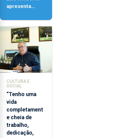
apresenta
‘Lugares da
Paisagem’
CULTURA E
SOCIAL
“Tenho uma
vida
completament
e cheia de
trabalho,
dedicação,