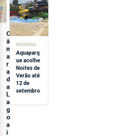
alimentos
entre
2021 e
2025 nos
Açores
C
â
REGIONAL
m
Aquaparq
a
ue acolhe
r
Noites de
a
Verão até
d
12 de
a
setembro
L
a
g
o
a
i