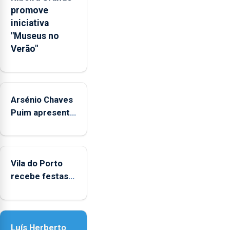
sociais
promove
junto
iniciativa
das
"Museus no
crianças
Verão"
Arsénio Chaves
Puim apresenta
obras na
Biblioteca de
Vila do Porto
Vila do Porto
recebe festas
em honra de
Nossa Senhora
da Assunção
Luís Herberto