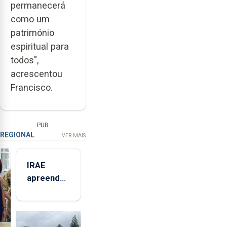
permanecerá
como um
património
espiritual para
todos",
acrescentou
Francisco.
PUB
REGIONAL
VER MAIS
IRAE
apreendeu
mais de 32
toneladas
de