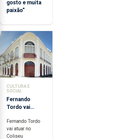
gosto e muita
paixão”
CULTURA E
SOCIAL
Fernando
Tordo vai
celebrar 60
Fernando Tordo
anos de
vai atuar no
carreira no
Coliseu
Coliseu