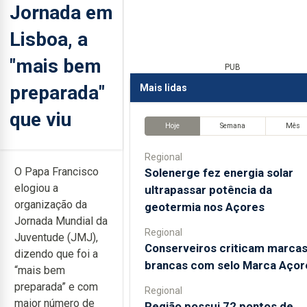
Jornada em
Lisboa, a
"mais bem
PUB
preparada"
Mais lidas
que viu
Hoje
Semana
Mês
Regional
O Papa Francisco
Solenerge fez energia solar
elogiou a
ultrapassar potência da
organização da
geotermia nos Açores
Jornada Mundial da
Regional
Juventude (JMJ),
Conserveiros criticam marca
dizendo que foi a
brancas com selo Marca Açor
“mais bem
preparada” e com
Regional
maior número de
Região possui 72 pontos de