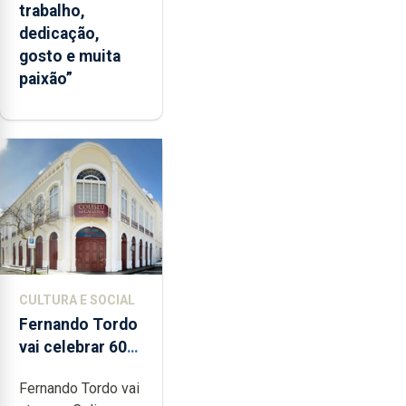
trabalho,
dedicação,
gosto e muita
paixão”
CULTURA E SOCIAL
Fernando Tordo
vai celebrar 60
anos de carreira
Fernando Tordo vai
no Coliseu