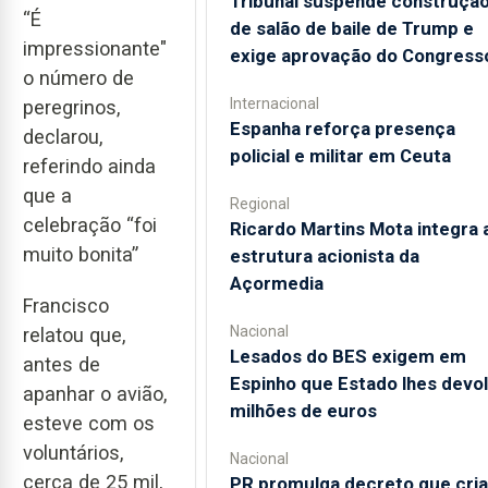
Tribunal suspende construçã
“É
de salão de baile de Trump e
impressionante"
exige aprovação do Congress
o número de
Internacional
peregrinos,
Espanha reforça presença
declarou,
policial e militar em Ceuta
referindo ainda
que a
Regional
celebração “foi
Ricardo Martins Mota integra 
muito bonita”
estrutura acionista da
Açormedia
Francisco
Nacional
relatou que,
Lesados do BES exigem em
antes de
Espinho que Estado lhes devo
apanhar o avião,
milhões de euros
esteve com os
voluntários,
Nacional
cerca de 25 mil,
PR promulga decreto que cria