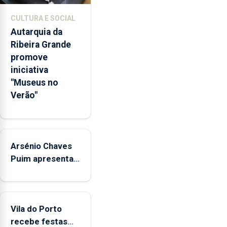
de
CULTURA E SOCIAL
competências
Autarquia da
pessoais,
Ribeira Grande
emocionais
promove
e
iniciativa
sociais
"Museus no
junto
Verão"
das
crianças
Arsénio Chaves
Puim apresenta
obras na
Biblioteca de Vila
do Porto
Vila do Porto
recebe festas