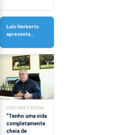
em honra de
Nossa Senhora
da Assunção
Luís Herberto
apresenta
‘Lugares da
Paisagem’
CULTURA E SOCIAL
“Tenho uma vida
completamente
cheia de