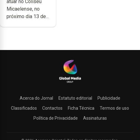
atuar no Coliseu
Micaelense
Micaelense, no
próximo dia 13 de...
Acerca do Jornal
Estatuto editorial
Publicidade
Classificados
Contactos
Ficha Técnica
Termos de uso
Política de Privacidade
Assinaturas