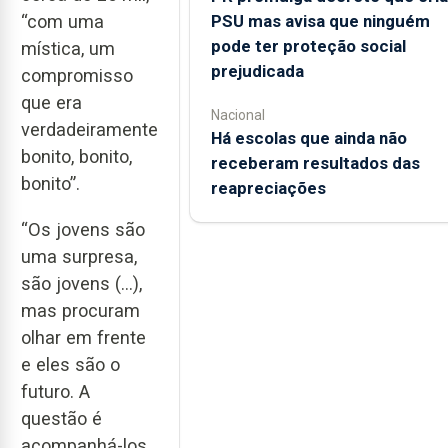
PSU mas avisa que ninguém
“com uma
pode ter proteção social
mística, um
prejudicada
compromisso
que era
Nacional
verdadeiramente
Há escolas que ainda não
bonito, bonito,
receberam resultados das
bonito”.
reapreciações
“Os jovens são
uma surpresa,
são jovens (…),
mas procuram
olhar em frente
e eles são o
futuro. A
questão é
acompanhá-los,