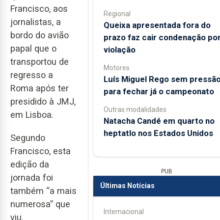
Francisco, aos
Regional
jornalistas, a
Queixa apresentada fora do
bordo do avião
prazo faz cair condenação po
papal que o
violação
transportou de
Motores
regresso a
Luís Miguel Rego sem pressã
Roma após ter
para fechar já o campeonato
presidido à JMJ,
Outras modalidades
em Lisboa.
Natacha Candé em quarto no
heptatlo nos Estados Unidos
Segundo
Francisco, esta
edição da
PUB
jornada foi
Últimas Notícias
também “a mais
numerosa” que
Internacional
viu.