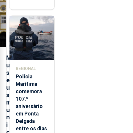
"posição
contraditória"
sobre
evolução
turística
M
u
REGIONAL
s
Polícia
e
Marítima
u
comemora
s
107.º
m
aniversário
u
em Ponta
n
Delgada
i
entre os dias
c