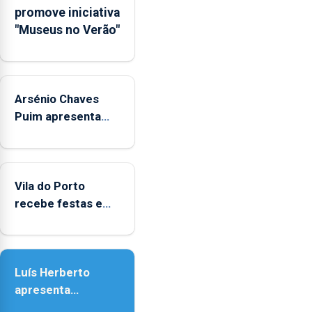
promove iniciativa
Municipal
"Museus no Verão"
de
Museus
aos
sábados
Arsénio Chaves
durante
o
Puim apresenta
mês
obras na Biblioteca
de
de Vila do Porto
agosto,
entre
Vila do Porto
as
recebe festas em
14h00
honra de Nossa
e
Senhora da
as
Assunção
18h00.
Luís Herberto
apresenta
‘Lugares da