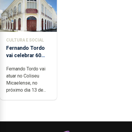
CULTURA E SOCIAL
Fernando Tordo
vai celebrar 60
anos de carreira
Fernando Tordo vai
no Coliseu
atuar no Coliseu
Micaelense
Micaelense, no
próximo dia 13 de...