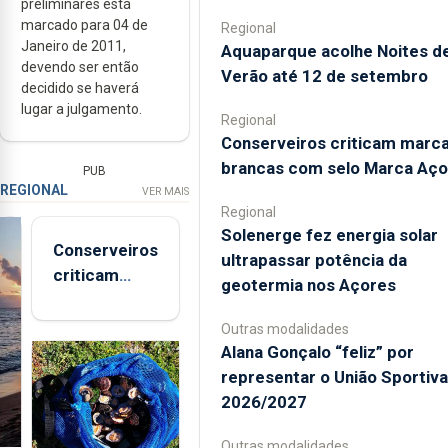
preliminares está
marcado para 04 de
Regional
Janeiro de 2011,
Aquaparque acolhe Noites d
devendo ser então
Verão até 12 de setembro
decidido se haverá
lugar a julgamento.
Regional
Conserveiros criticam marc
brancas com selo Marca Aço
PUB
REGIONAL
VER MAIS
Regional
Solenerge fez energia solar
Conserveiros
ultrapassar potência da
criticam
geotermia nos Açores
marcas
brancas com
Outras modalidades
selo Marca
Alana Gonçalo “feliz” por
Açores
representar o União Sportiv
2026/2027
Outras modalidades