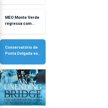
no Coliseu
Micaelense
MEO Monte Verde
regressa com
reforço da
acessibilidade
Conservatório de
Ponta Delgada vai
contar com novos
instrumentos