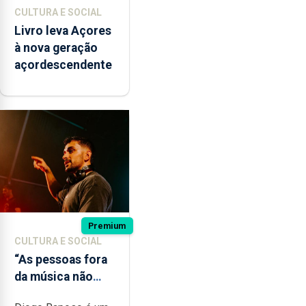
CULTURA E SOCIAL
Livro leva Açores
à nova geração
açordescendente
Premium
CULTURA E SOCIAL
“As pessoas fora
da música não
têm a noção do