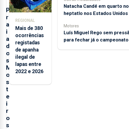
Natacha Candé em quarto no
P
heptatlo nos Estados Unidos
r
REGIONAL
a
Motores
Mais de 380
i
Luís Miguel Rego sem press
ocorrências
a
para fechar já o campeonato
registadas
d
de apanha
o
ilegal de
s
lapas entre
M
2022 e 2026
o
s
t
e
i
r
o
s