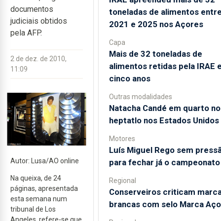
documentos
toneladas de alimentos entr
judiciais obtidos
2021 e 2025 nos Açores
pela AFP.
Capa
Mais de 32 toneladas de
2 de dez. de 2010,
alimentos retidas pela IRAE
11:09
cinco anos
Outras modalidades
Natacha Candé em quarto no
heptatlo nos Estados Unidos
Motores
Luís Miguel Rego sem press
Autor: Lusa/AO online
para fechar já o campeonato
Na queixa, de 24
Regional
páginas, apresentada
Conserveiros criticam marc
esta semana num
brancas com selo Marca Aço
tribunal de Los
Angeles, refere-se que