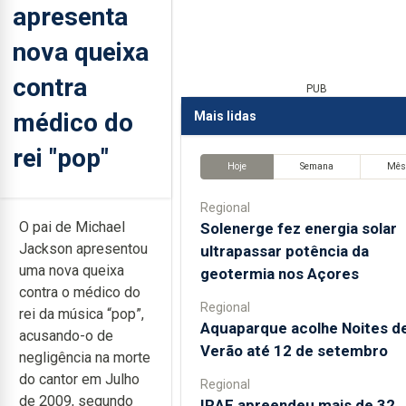
apresenta
nova queixa
contra
PUB
médico do
Mais lidas
rei "pop"
Hoje
Semana
Mê
Regional
O pai de Michael
Solenerge fez energia solar
Jackson apresentou
ultrapassar potência da
uma nova queixa
geotermia nos Açores
contra o médico do
Regional
rei da música “pop”,
Aquaparque acolhe Noites d
acusando-o de
Verão até 12 de setembro
negligência na morte
do cantor em Julho
Regional
de 2009, segundo
IRAE apreendeu mais de 32