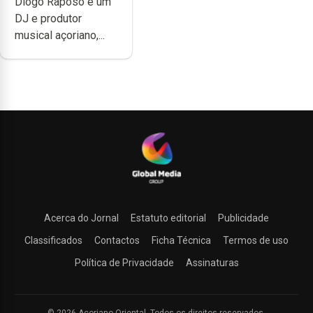
Diogo Raposo é um
quão difícil é
DJ e produtor
produzir uma
musical açoriano,...
música”
Acerca do Jornal
Estatuto editorial
Publicidade
Classificados
Contactos
Ficha Técnica
Termos de uso
Política de Privacidade
Assinaturas