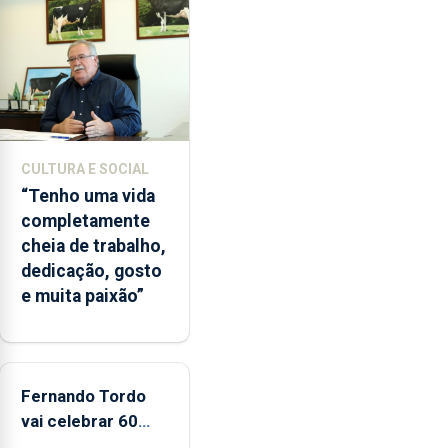
terceira
vez
desde
o
início
da
época
CULTURA E SOCIAL
balnear
“Tenho uma vida
completamente
cheia de trabalho,
dedicação, gosto
e muita paixão”
Fernando Tordo
vai celebrar 60
anos de carreira