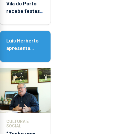
Vila do Porto
recebe festas
em honra de
Nossa Senhora
da Assunção
Luís Herberto
apresenta
‘Lugares da
Paisagem’
CULTURA E
SOCIAL
“Tenho uma