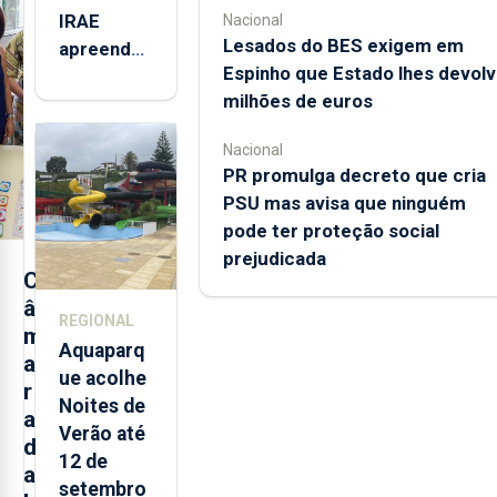
IRAE
Nacional
Lesados do BES exigem em
apreendeu
Espinho que Estado lhes devolv
mais de 32
milhões de euros
toneladas
de
Nacional
alimentos
PR promulga decreto que cria
entre
PSU mas avisa que ninguém
2021 e
pode ter proteção social
2025 nos
prejudicada
Açores
C
â
REGIONAL
m
Aquaparq
a
ue acolhe
r
Noites de
a
Verão até
d
12 de
a
setembro