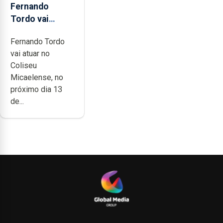
Fernando
Tordo vai
celebrar 60
Fernando Tordo
anos de
vai atuar no
carreira no
Coliseu
Coliseu
Micaelense, no
Micaelense
próximo dia 13
de...