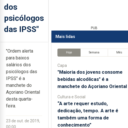
dos
psicólogos
das IPSS"
PUB
Mais lidas
"Ordem alerta
Hoje
Semana
Mês
para baixos
salários dos
Capa
psicólogos das
"Maioria dos jovens consome
IPSS" é a
bebidas alcoólicas" é a
manchete do
manchete do Açoriano Oriental
Açoriano Oriental
Cultura e Social
desta quarta-
“A arte requer estudo,
feira.
dedicação, tempo. A arte é
também uma forma de
23 de out. de 2019,
conhecimento”
00:00