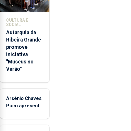
promoção
de
competências
CULTURA E
pessoais,
SOCIAL
emocionais
Autarquia da
e
Ribeira Grande
sociais
promove
junto
iniciativa
das
"Museus no
crianças
Verão"
Arsénio Chaves
Puim apresenta
obras na
Biblioteca de
Vila do Porto