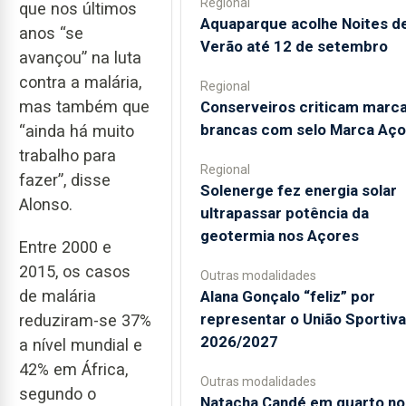
Regional
que nos últimos
Aquaparque acolhe Noites d
anos “se
Verão até 12 de setembro
avançou” na luta
contra a malária,
Regional
mas também que
Conserveiros criticam marc
brancas com selo Marca Aço
“ainda há muito
trabalho para
Regional
fazer”, disse
Solenerge fez energia solar
Alonso.
ultrapassar potência da
geotermia nos Açores
Entre 2000 e
2015, os casos
Outras modalidades
de malária
Alana Gonçalo “feliz” por
representar o União Sportiv
reduziram-se 37%
2026/2027
a nível mundial e
42% em África,
Outras modalidades
segundo o
Natacha Candé em quarto no