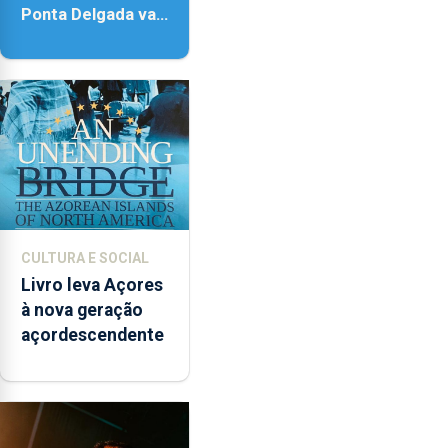
Ponta Delgada vai
contar com novos
instrumentos
CULTURA E SOCIAL
Livro leva Açores
à nova geração
açordescendente