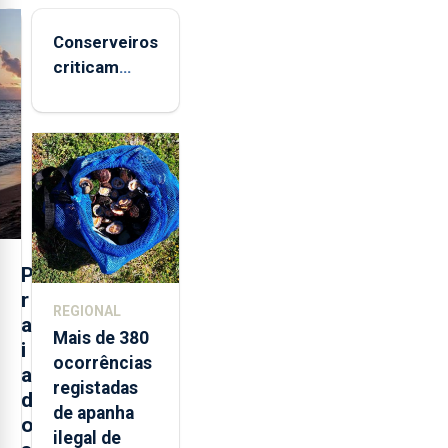
Conserveiros
criticam
marcas
brancas com
selo Marca
Açores
P
r
REGIONAL
a
Mais de 380
i
ocorrências
a
registadas
d
de apanha
o
ilegal de