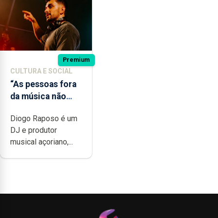
Premium
CULTURA E SOCIAL
“As pessoas fora
da música não
têm a noção do
Diogo Raposo é um
quão difícil é
DJ e produtor
produzir uma
musical açoriano,...
música”