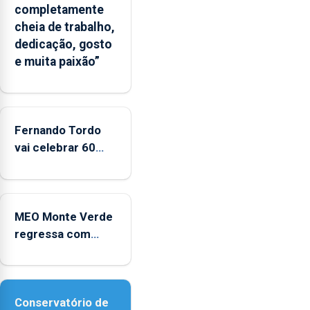
completamente
cheia de trabalho,
dedicação, gosto
e muita paixão”
Fernando Tordo
vai celebrar 60
anos de carreira
no Coliseu
Micaelense
MEO Monte Verde
regressa com
reforço da
acessibilidade
Conservatório de