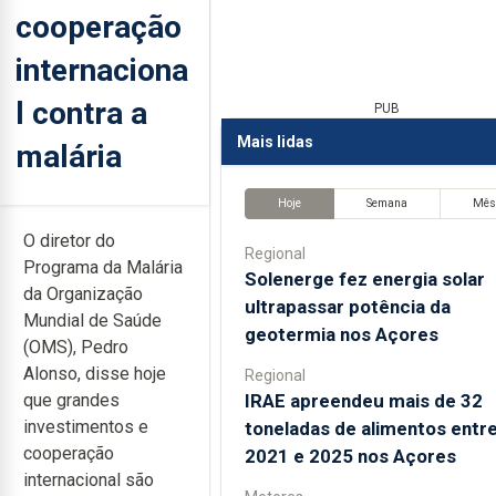
cooperação
internaciona
l contra a
PUB
Mais lidas
malária
Hoje
Semana
Mê
O diretor do
Regional
Programa da Malária
Solenerge fez energia solar
da Organização
ultrapassar potência da
Mundial de Saúde
geotermia nos Açores
(OMS), Pedro
Alonso, disse hoje
Regional
IRAE apreendeu mais de 32
que grandes
investimentos e
toneladas de alimentos entr
cooperação
2021 e 2025 nos Açores
internacional são