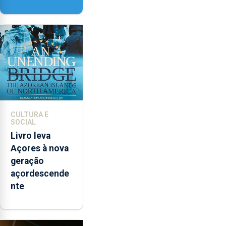
Delgada vai
contar com
novos
instrumentos
CULTURA E
SOCIAL
Livro leva
Açores à nova
geração
açordescende
nte