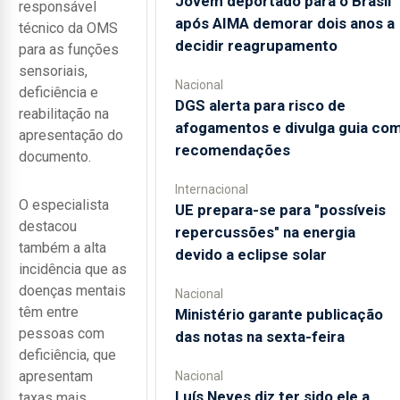
Jovem deportado para o Brasil
responsável
após AIMA demorar dois anos a
técnico da OMS
decidir reagrupamento
para as funções
sensoriais,
Nacional
deficiência e
DGS alerta para risco de
reabilitação na
afogamentos e divulga guia co
apresentação do
recomendações
documento.
Internacional
O especialista
UE prepara-se para "possíveis
destacou
repercussões" na energia
também a alta
devido a eclipse solar
incidência que as
doenças mentais
Nacional
têm entre
Ministério garante publicação
pessoas com
das notas na sexta-feira
deficiência, que
apresentam
Nacional
Luís Neves diz ter sido ele a
taxas mais