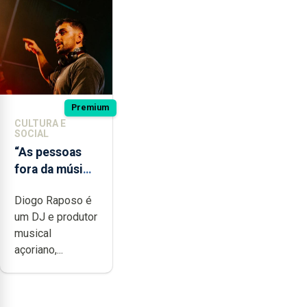
Premium
CULTURA E
SOCIAL
“As pessoas
fora da música
não têm a
Diogo Raposo é
noção do quão
um DJ e produtor
difícil é
musical
produzir uma
açoriano,...
música”