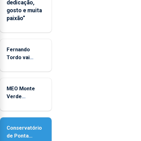
dedicação,
CPUE
gosto e muita
entre
paixão”
2022
e
2025
Fernando
Tordo vai
celebrar 60
anos de
carreira no
MEO Monte
Coliseu
Verde
Micaelense
regressa com
reforço da
acessibilidade
Conservatório
de Ponta