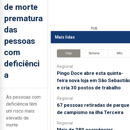
de morte
prematura
das
PUB
Mais lidas
pessoas
com
Hoje
Semana
Mês
deficiênci
Regional
a
Pingo Doce abre esta quinta-
feira nova loja em São Sebastiã
e cria 30 postos de trabalho
As pessoas com
Regional
deficiência têm
67 pessoas retiradas de parque
um risco mais
de campismo na ilha Terceira
elevado de
Regional
morte
Mais de 380 ocorrências