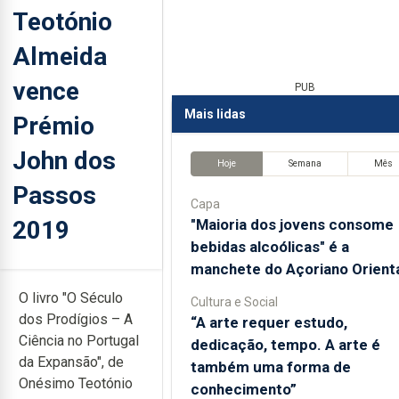
Teotónio
Almeida
vence
PUB
Mais lidas
Prémio
John dos
Hoje
Semana
Mês
Passos
Capa
2019
"Maioria dos jovens consome
bebidas alcoólicas" é a
manchete do Açoriano Orient
O livro "O Século
Cultura e Social
dos Prodígios – A
“A arte requer estudo,
Ciência no Portugal
dedicação, tempo. A arte é
da Expansão", de
também uma forma de
Onésimo Teotónio
conhecimento”