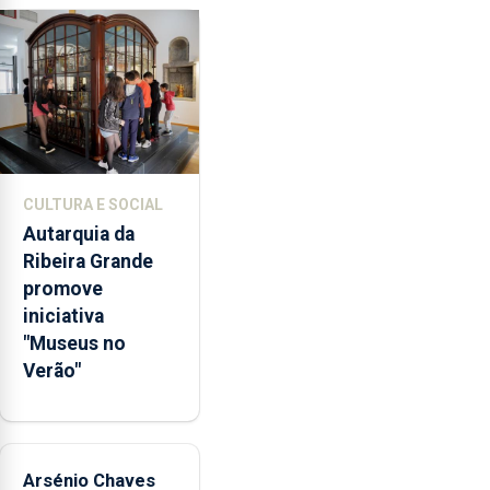
primária
da
violência
doméstica,
através
da
promoção
de
CULTURA E SOCIAL
competências
Autarquia da
pessoais,
Ribeira Grande
emocionais
promove
e
iniciativa
sociais
"Museus no
junto
Verão"
das
crianças
Arsénio Chaves