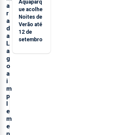
Aquaparq
a
ue acolhe
r
Noites de
a
Verão até
d
12 de
a
setembro
L
a
g
o
a
i
m
p
l
e
m
e
n