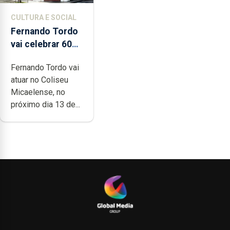
CULTURA E SOCIAL
Fernando Tordo
vai celebrar 60
anos de carreira
Fernando Tordo vai
no Coliseu
atuar no Coliseu
Micaelense
Micaelense, no
próximo dia 13 de...