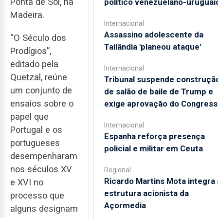
Ponta de Sol, na
político venezuelano-uruguai
Madeira.
Internacional
Assassino adolescente da
“O Século dos
Tailândia 'planeou ataque'
Prodígios”,
editado pela
Internacional
Quetzal, reúne
Tribunal suspende construçã
um conjunto de
de salão de baile de Trump e
ensaios sobre o
exige aprovação do Congress
papel que
Internacional
Portugal e os
Espanha reforça presença
portugueses
policial e militar em Ceuta
desempenharam
nos séculos XV
Regional
Ricardo Martins Mota integra 
e XVI no
estrutura acionista da
processo que
Açormedia
alguns designam