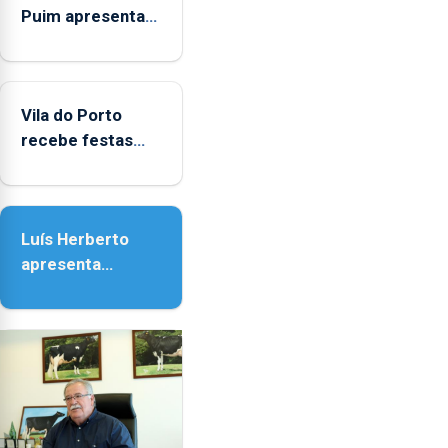
Puim apresenta
obras na
Biblioteca de Vila
do Porto
Vila do Porto
recebe festas
em honra de
Nossa Senhora da
Assunção
Luís Herberto
apresenta
‘Lugares da
Paisagem’