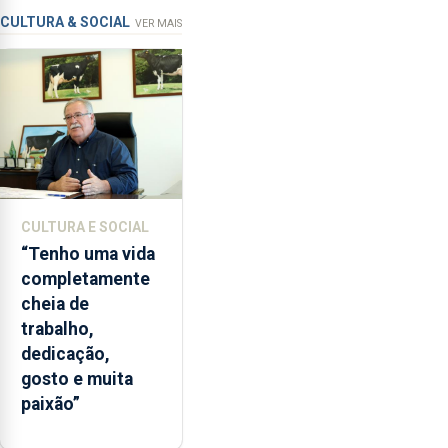
apanha
CULTURA & SOCIAL
VER MAIS
ilegal
de
lapas
entre
2022
e
2026.
A
CULTURA E SOCIAL
ilha
“Tenho uma vida
das
completamente
Flores
cheia de
apresenta
trabalho,
um
dedicação,
“decréscimo
gosto e muita
significativo”
paixão”
da
CPUE