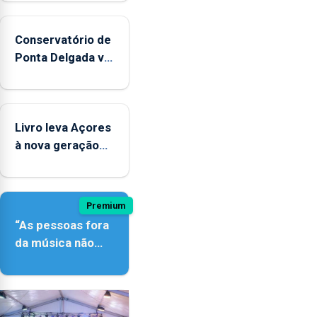
entre
2022
e
Conservatório de
2025
Ponta Delgada vai
contar com
novos
instrumentos
Livro leva Açores
à nova geração
açordescendente
Premium
“As pessoas fora
da música não
têm a noção do
quão difícil é
produzir uma
música”