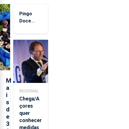
Pingo
Doce
abre esta
quinta-
feira nova
loja em
São
Sebastião
e cria 30
postos de
M
trabalho
a
REGIONAL
i
Chega/A
s
çores
d
quer
e
conhecer
3
medidas