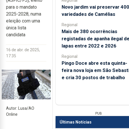
(ASFIC/PJ), eleito
Regional
Novo jardim vai preservar 40
para o mandato
variedades de Camélias
2025-2028, numa
eleição com uma
Regional
única lista
Mais de 380 ocorrências
candidata
registadas de apanha ilegal d
lapas entre 2022 e 2026
16 de abr. de 2025,
17:35
Regional
Pingo Doce abre esta quinta-
feira nova loja em São Sebast
e cria 30 postos de trabalho
Autor: Lusa/AO
PUB
Online
Últimas Notícias