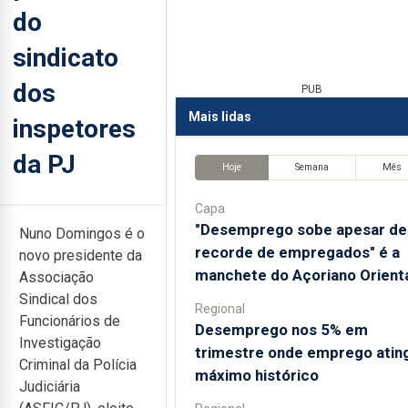
do
sindicato
dos
PUB
Mais lidas
inspetores
da PJ
Hoje
Semana
Mês
Capa
"Desemprego sobe apesar de
Nuno Domingos é o
recorde de empregados" é a
novo presidente da
manchete do Açoriano Orient
Associação
Sindical dos
Regional
Funcionários de
Desemprego nos 5% em
Investigação
trimestre onde emprego atin
Criminal da Polícia
máximo histórico
Judiciária