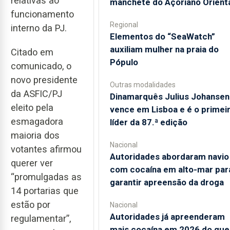
relativas ao
manchete do Açoriano Orient
funcionamento
Regional
interno da PJ.
​Elementos do “SeaWatch”
auxiliam mulher na praia do
Citado em
Pópulo
comunicado, o
novo presidente
Outras modalidades
da ASFIC/PJ
Dinamarquês Julius Johansen
eleito pela
vence em Lisboa e é o primei
esmagadora
líder da 87.ª edição
maioria dos
Nacional
votantes afirmou
Autoridades abordaram navio
querer ver
com cocaína em alto-mar par
“promulgadas as
garantir apreensão da droga
14 portarias que
estão por
Nacional
Autoridades já apreenderam
regulamentar”,
mais cocaína em 2026 do que