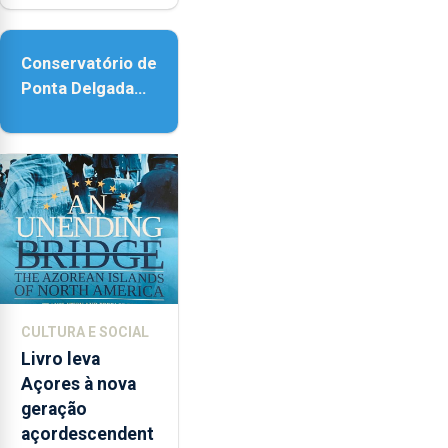
acessibilidade
Conservatório de
Ponta Delgada
vai contar com
novos
instrumentos
CULTURA E SOCIAL
Livro leva
Açores à nova
geração
açordescendent