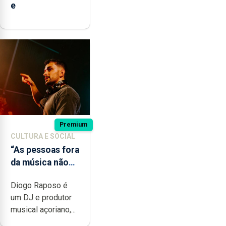
e
Premium
CULTURA E SOCIAL
“As pessoas fora
da música não
têm a noção do
Diogo Raposo é
quão difícil é
um DJ e produtor
produzir uma
musical açoriano,...
música”