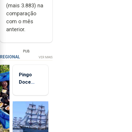
(mais 3.883) na
comparação
com o mês
anterior.
PUB
REGIONAL
VER MAIS
Pingo
Doce
abre esta
quinta-
feira nova
loja em
São
Sebastião