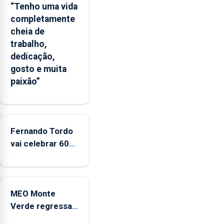
“Tenho uma vida
das
completamente
Flores
cheia de
apresenta
trabalho,
um
dedicação,
“decréscimo
gosto e muita
significativo”
paixão”
da
CPUE
entre
2022
e
Fernando Tordo
2025
vai celebrar 60
anos de carreira
no Coliseu
Micaelense
MEO Monte
Verde regressa
com reforço da