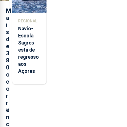
e cria 30
postos de
M
trabalho
a
REGIONAL
i
Navio-
s
Escola
d
Sagres
e
está de
3
regresso
8
aos
0
Açores
o
c
o
r
r
ê
n
c