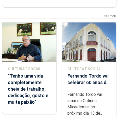
VER MAIS
CULTURA E SOCIAL
CULTURA E SOCIAL
“Tenho uma vida
Fernando Tordo vai
completamente
celebrar 60 anos de
cheia de trabalho,
carreira no Coliseu
Fernando Tordo vai
dedicação, gosto e
Micaelense
atuar no Coliseu
muita paixão”
Micaelense, no
próximo dia 13 de...