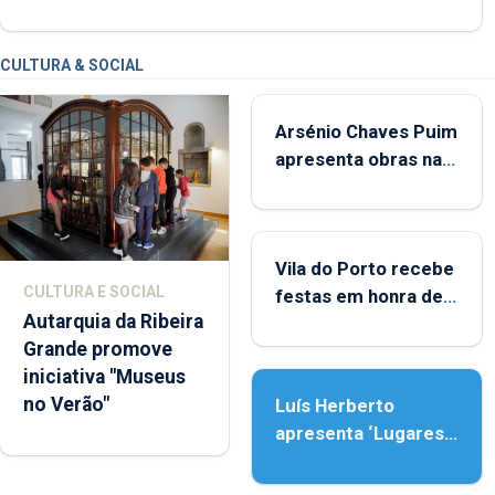
CULTURA & SOCIAL
Arsénio Chaves Puim
apresenta obras na
Biblioteca de Vila do
Porto
Vila do Porto recebe
CULTURA E SOCIAL
festas em honra de
Autarquia da Ribeira
Nossa Senhora da
Grande promove
Assunção
iniciativa "Museus
no Verão"
Luís Herberto
apresenta ‘Lugares
da Paisagem’