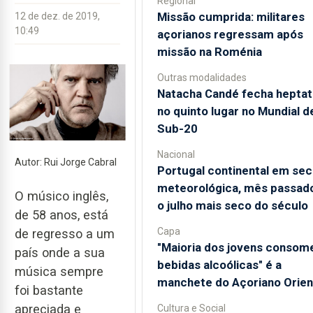
Regional
Missão cumprida: militares
12 de dez. de 2019,
10:49
açorianos regressam após
missão na Roménia
Outras modalidades
Natacha Candé fecha heptat
no quinto lugar no Mundial d
Sub-20
Nacional
Autor: Rui Jorge Cabral
Portugal continental em sec
meteorológica, mês passado
O músico inglês,
o julho mais seco do século
de 58 anos, está
Capa
de regresso a um
"Maioria dos jovens consom
país onde a sua
bebidas alcoólicas" é a
música sempre
manchete do Açoriano Orien
foi bastante
apreciada e
Cultura e Social