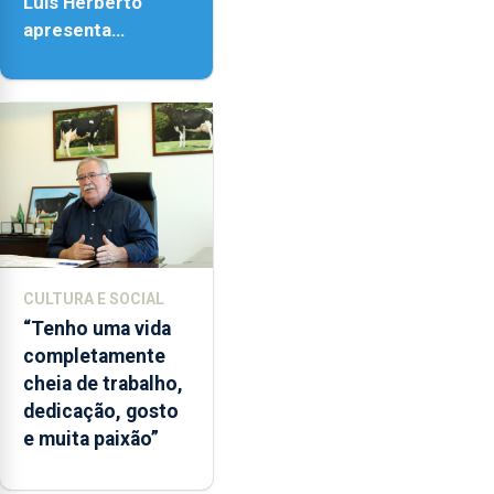
Luís Herberto
apresenta
‘Lugares da
Paisagem’
CULTURA E SOCIAL
“Tenho uma vida
completamente
cheia de trabalho,
dedicação, gosto
e muita paixão”