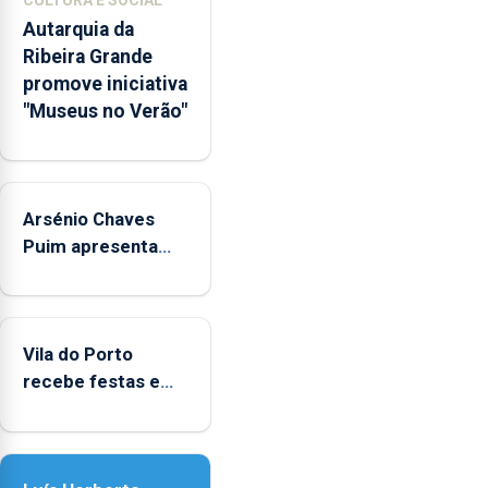
integrados
Autarquia da
na
Ribeira Grande
Rede
promove iniciativa
Municipal
"Museus no Verão"
de
Museus
aos
sábados
Arsénio Chaves
durante
o
Puim apresenta
mês
obras na Biblioteca
de
de Vila do Porto
agosto,
entre
Vila do Porto
as
recebe festas em
14h00
honra de Nossa
e
Senhora da
as
Assunção
18h00.