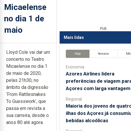
Micaelense
no dia 1 de
maio
PUB
Mais lidas
Lloyd Cole vai dar um
Hoje
Semana
Mê
concerto no Teatro
Micaelense no dia 1
Economia
de maio de 2020,
Azores Airlines lidera
pelas 21h30, no
preferências de viagem par
âmbito da digressão
Açores com larga vantagem
‘From Rattlesnakes
Regional
To Guesswork’, que
Maioria dos jovens de quatr
passa em revista a
ilhas dos Açores já consumi
sua carreira, desde o
bebidas alcoólicas
anos 80 até agora.