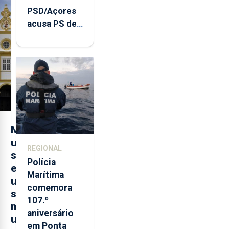
PSD/Açores
acusa PS de
"posição
contraditória"
sobre
evolução
turística
M
u
REGIONAL
s
Polícia
e
Marítima
u
comemora
s
107.º
m
aniversário
u
em Ponta