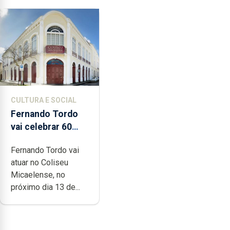
CULTURA E SOCIAL
Fernando Tordo
vai celebrar 60
anos de carreira
Fernando Tordo vai
no Coliseu
atuar no Coliseu
Micaelense
Micaelense, no
próximo dia 13 de...