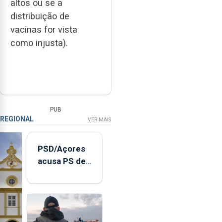
altos ou se a
distribuição de
vacinas for vista
como injusta).
PUB
REGIONAL
VER MAIS
PSD/Açores
acusa PS de
"posição
contraditória"
sobre
evolução