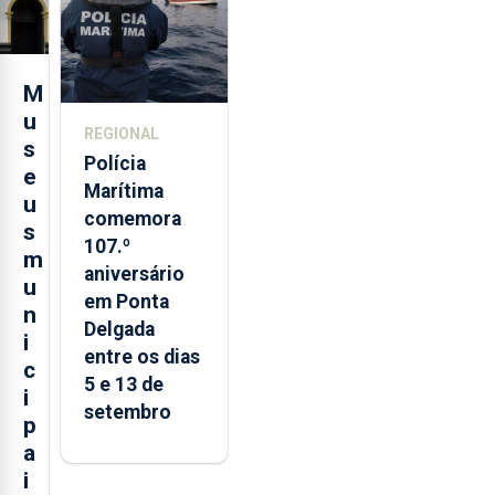
turística
M
u
REGIONAL
s
Polícia
e
Marítima
u
comemora
s
107.º
m
aniversário
u
em Ponta
n
Delgada
i
entre os dias
c
5 e 13 de
i
setembro
p
a
i