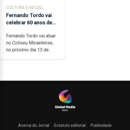
CULTURA E SOCIAL
Fernando Tordo vai
celebrar 60 anos de
carreira no Coliseu
Fernando Tordo vai atuar
Micaelense
no Coliseu Micaelense,
no próximo dia 13 de...
Acerca do Jornal
Estatuto editorial
Publicidade