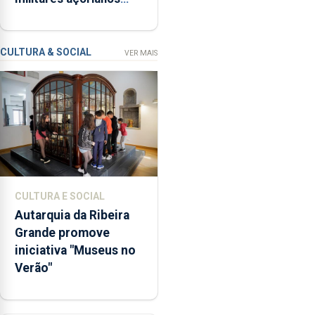
“Museus
regressam após
no
missão na Roménia
Verão”,
que
CULTURA & SOCIAL
VER MAIS
garante
a
abertura
dos
museus
e
núcleos
museológicos
CULTURA E SOCIAL
integrados
Autarquia da Ribeira
na
Grande promove
Rede
iniciativa "Museus no
Municipal
Verão"
de
Museus
aos