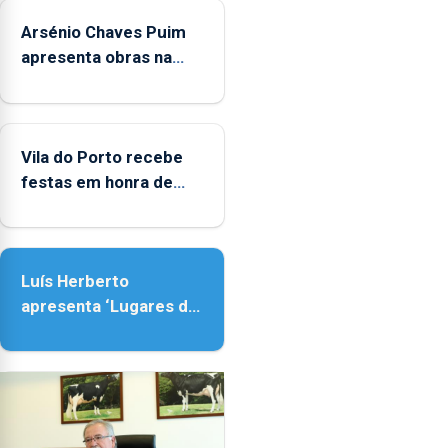
sábados
Arsénio Chaves Puim
durante
o
apresenta obras na
mês
Biblioteca de Vila do
de
Porto
agosto,
entre
Vila do Porto recebe
as
festas em honra de
14h00
Nossa Senhora da
e
Assunção
as
18h00.
Luís Herberto
apresenta ‘Lugares da
Paisagem’