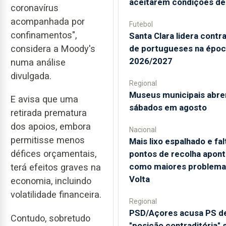
aceitarem condições de
coronavírus
acompanhada por
Futebol
confinamentos",
Santa Clara lidera contr
considera a Moody's
de portugueses na époc
2026/2027
numa análise
divulgada.
Regional
Museus municipais abr
E avisa que uma
sábados em agosto
retirada prematura
dos apoios, embora
Nacional
permitisse menos
Mais lixo espalhado e fal
défices orçamentais,
pontos de recolha apon
como maiores problema
terá efeitos graves na
Volta
economia, incluindo
volatilidade financeira.
Regional
PSD/Açores acusa PS d
Contudo, sobretudo
"posição contraditória" 