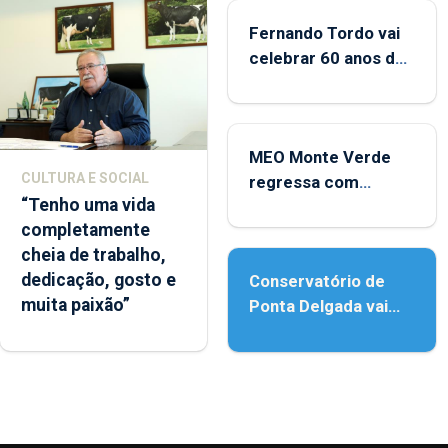
Fernando Tordo vai
celebrar 60 anos de
carreira no Coliseu
Micaelense
MEO Monte Verde
CULTURA E SOCIAL
regressa com
“Tenho uma vida
reforço da
completamente
acessibilidade
cheia de trabalho,
dedicação, gosto e
Conservatório de
muita paixão”
Ponta Delgada vai
contar com novos
instrumentos