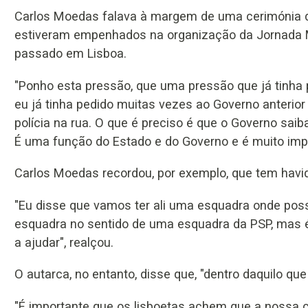
Carlos Moedas falava à margem de uma cerimónia 
estiveram empenhados na organização da Jornada M
passado em Lisboa.
"Ponho esta pressão, que uma pressão que já tinha po
eu já tinha pedido muitas vezes ao Governo anterior 
polícia na rua. O que é preciso é que o Governo sa
É uma função do Estado e do Governo e é muito impor
Carlos Moedas recordou, por exemplo, que tem havid
"Eu disse que vamos ter ali uma esquadra onde poss
esquadra no sentido de uma esquadra da PSP, mas é
a ajudar", realçou.
O autarca, no entanto, disse que, "dentro daquilo que
"É importante que os lisboetas achem que a nossa