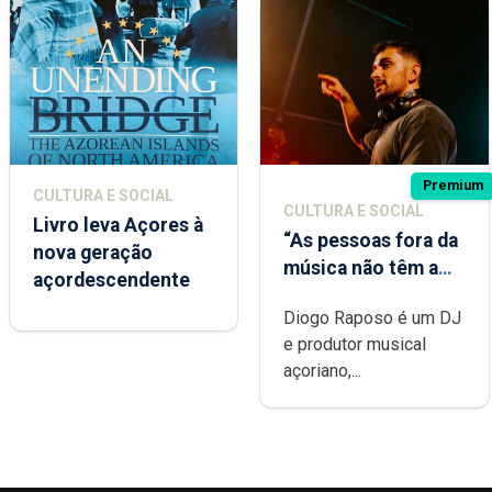
Premium
CULTURA E SOCIAL
CULTURA E SOCIAL
Livro leva Açores à
“As pessoas fora da
nova geração
música não têm a
açordescendente
noção do quão
Diogo Raposo é um DJ
difícil é produzir
e produtor musical
uma música”
açoriano,...