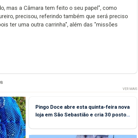
do, mas a Câmara tem feito o seu papel", como
reiro, precisou, referindo também que será preciso
epois ter uma outra carrinha", além das "missões
UB
VER MAIS
Pingo Doce abre esta quinta-feira nova
loja em São Sebastião e cria 30 postos
de trabalho