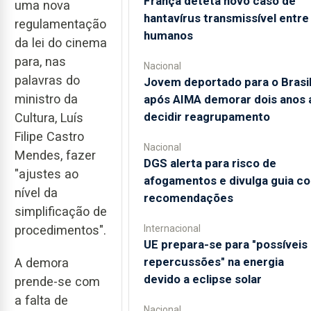
França deteta novo caso de
uma nova
hantavírus transmissível entre
regulamentação
humanos
da lei do cinema
para, nas
Nacional
palavras do
Jovem deportado para o Brasi
ministro da
após AIMA demorar dois anos 
decidir reagrupamento
Cultura, Luís
Filipe Castro
Nacional
Mendes, fazer
DGS alerta para risco de
"ajustes ao
afogamentos e divulga guia c
nível da
recomendações
simplificação de
Internacional
procedimentos".
UE prepara-se para "possíveis
repercussões" na energia
A demora
devido a eclipse solar
prende-se com
a falta de
Nacional