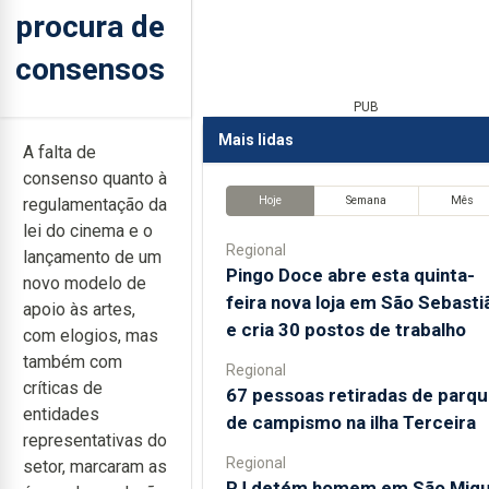
procura de
consensos
PUB
Mais lidas
A falta de
consenso quanto à
Hoje
Semana
Mês
regulamentação da
lei do cinema e o
Regional
lançamento de um
Pingo Doce abre esta quinta-
novo modelo de
feira nova loja em São Sebasti
apoio às artes,
e cria 30 postos de trabalho
com elogios, mas
também com
Regional
críticas de
67 pessoas retiradas de parq
entidades
de campismo na ilha Terceira
representativas do
Regional
setor, marcaram as
PJ detém homem em São Migu