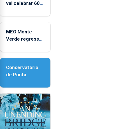
vai celebrar 60
anos de carreira
no Coliseu
Micaelense
MEO Monte
Verde regressa
com reforço da
acessibilidade
Conservatório
de Ponta
Delgada vai
contar com
novos
instrumentos