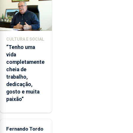
entre
2022
e
2026.
A
ilha
CULTURA E SOCIAL
das
“Tenho uma
Flores
vida
apresenta
completamente
um
cheia de
“decréscimo
trabalho,
significativo”
dedicação,
da
gosto e muita
CPUE
paixão”
entre
2022
e
2025
Fernando Tordo