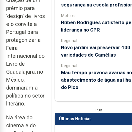
criação de um
segurança na escola profission
prémio para
‘design’ de livros
Motores
Rúben Rodrigues satisfeito pe
e o convite a
liderança no CPR
Portugal para
protagonizar a
Regional
Novo jardim vai preservar 400
Feira
variedades de Camélias
Internacional do
Livro de
Regional
Guadalajara, no
Mau tempo provoca avarias no
México,
abastecimento de água na ilha
do Pico
dominaram a
política no setor
literário.
PUB
Na área do
Últimas Notícias
cinema e do