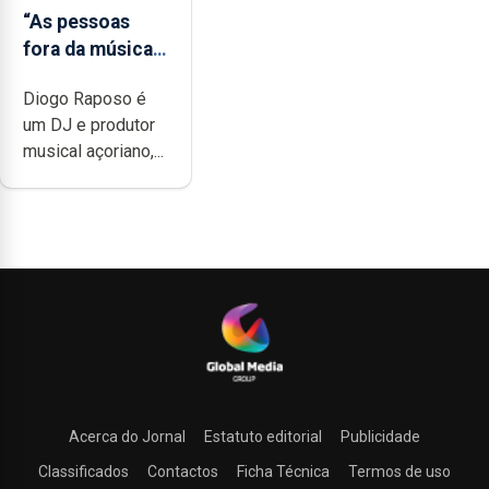
“As pessoas
fora da música
não têm a
Diogo Raposo é
noção do quão
um DJ e produtor
difícil é
musical açoriano,...
produzir uma
música”
Acerca do Jornal
Estatuto editorial
Publicidade
Classificados
Contactos
Ficha Técnica
Termos de uso