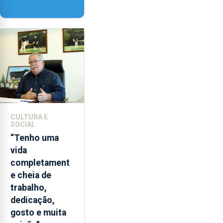
‘Lugares da
Paisagem’
CULTURA E
SOCIAL
“Tenho uma
vida
completament
e cheia de
trabalho,
dedicação,
gosto e muita