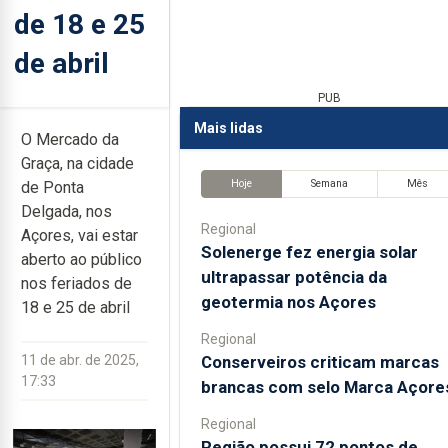
de 18 e 25
de abril
PUB
Mais lidas
O Mercado da
Graça, na cidade
Hoje
Semana
Mês
de Ponta
Delgada, nos
Regional
Açores, vai estar
Solenerge fez energia solar
aberto ao público
ultrapassar potência da
nos feriados de
geotermia nos Açores
18 e 25 de abril
Regional
Conserveiros criticam marcas
11 de abr. de 2025,
17:33
brancas com selo Marca Açore
Regional
Região possui 72 pontos de