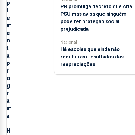
p
PR promulga decreto que cria
l
PSU mas avisa que ninguém
e
pode ter proteção social
m
prejudicada
e
n
Nacional
t
Há escolas que ainda não
a
receberam resultados das
p
reapreciações
r
o
g
r
a
m
a
"
H