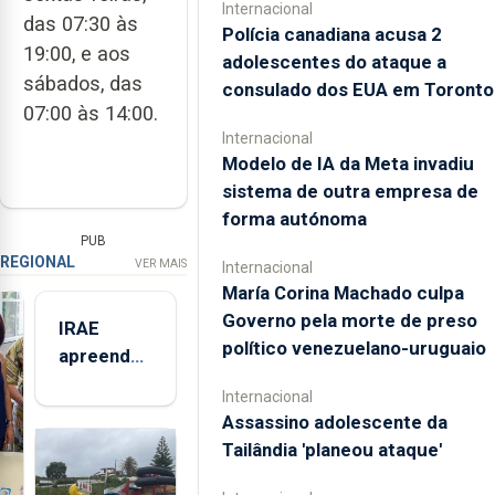
Internacional
das 07:30 às
Polícia canadiana acusa 2
19:00, e aos
adolescentes do ataque a
sábados, das
consulado dos EUA em Toronto
07:00 às 14:00.
Internacional
Modelo de IA da Meta invadiu
sistema de outra empresa de
forma autónoma
PUB
REGIONAL
VER MAIS
Internacional
María Corina Machado culpa
Governo pela morte de preso
IRAE
político venezuelano-uruguaio
apreendeu
mais de 32
Internacional
toneladas
Assassino adolescente da
de
Tailândia 'planeou ataque'
alimentos
entre