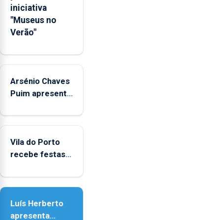
junto
iniciativa
das
"Museus no
crianças
Verão"
Arsénio Chaves
Puim apresenta
obras na
Biblioteca de
Vila do Porto
Vila do Porto
recebe festas
em honra de
Nossa Senhora
da Assunção
Luís Herberto
apresenta