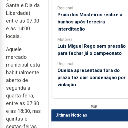
Santa e Dia da
Regional
Liberdade)
Praia dos Mosteiros reabre a
entre as 07:00
banhos após terceira
e as 14:00
interditação
locais.
Motores
Luís Miguel Rego sem pressão
Aquele
para fechar já o campeonato
mercado
Regional
municipal está
Queixa apresentada fora do
habitualmente
prazo faz cair condenação por
aberto de
violação
segunda a
quarta-feira,
entre as 07:30
PUB
e as 18:30, nas
Últimas Notícias
quintas e
sextas-feiras,