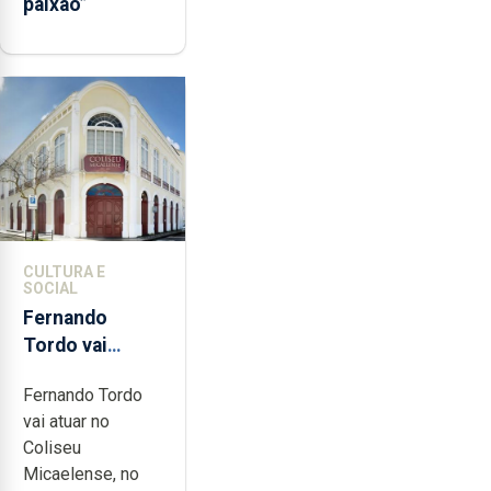
paixão”
CULTURA E
SOCIAL
Fernando
Tordo vai
celebrar 60
Fernando Tordo
anos de
vai atuar no
carreira no
Coliseu
Coliseu
Micaelense, no
Micaelense