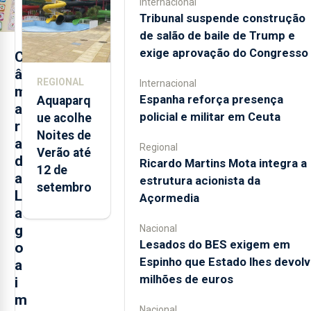
Internacional
2021 e
Tribunal suspende construção
2025 nos
de salão de baile de Trump e
Açores
exige aprovação do Congresso
C
â
REGIONAL
Internacional
m
Espanha reforça presença
Aquaparq
a
policial e militar em Ceuta
ue acolhe
r
Noites de
a
Regional
Verão até
d
Ricardo Martins Mota integra a
12 de
a
estrutura acionista da
setembro
L
Açormedia
a
g
Nacional
Lesados do BES exigem em
o
Espinho que Estado lhes devolv
a
milhões de euros
i
m
Nacional