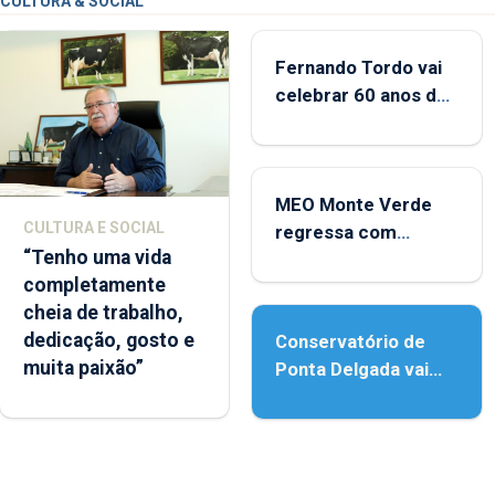
CULTURA & SOCIAL
Fernando Tordo vai
celebrar 60 anos de
carreira no Coliseu
Micaelense
MEO Monte Verde
CULTURA E SOCIAL
regressa com
“Tenho uma vida
reforço da
completamente
acessibilidade
cheia de trabalho,
dedicação, gosto e
Conservatório de
muita paixão”
Ponta Delgada vai
contar com novos
instrumentos