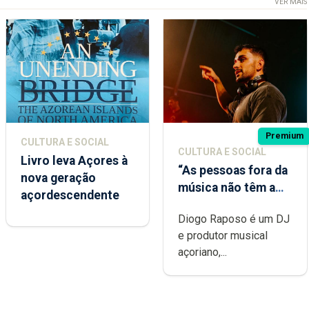
VER MAIS
Premium
CULTURA E SOCIAL
CULTURA E SOCIAL
Livro leva Açores à
“As pessoas fora da
nova geração
música não têm a
açordescendente
noção do quão
Diogo Raposo é um DJ
difícil é produzir
e produtor musical
uma música”
açoriano,...