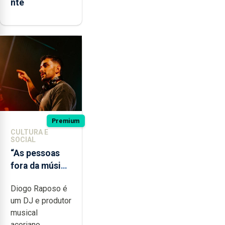
nte
Premium
CULTURA E
SOCIAL
“As pessoas
fora da música
não têm a
Diogo Raposo é
noção do quão
um DJ e produtor
difícil é
musical
produzir uma
açoriano,...