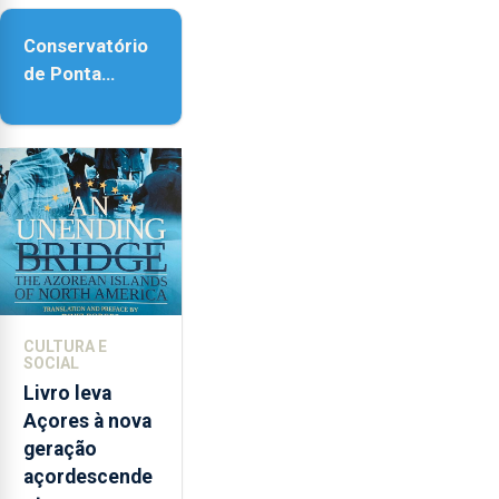
acessibilidade
Conservatório
de Ponta
Delgada vai
contar com
novos
instrumentos
CULTURA E
SOCIAL
Livro leva
Açores à nova
geração
açordescende