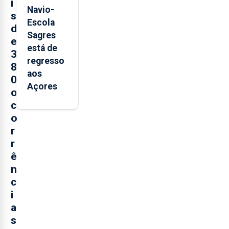
i
Navio-
s
Escola
d
Sagres
e
está de
3
regresso
8
aos
0
Açores
o
c
o
r
r
ê
n
c
i
a
s