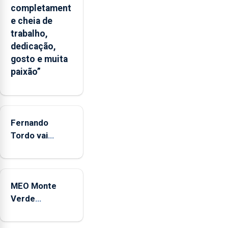
um
completament
“decréscimo
e cheia de
significativo”
trabalho,
da
dedicação,
CPUE
gosto e muita
entre
paixão”
2022
e
2025
Fernando
Tordo vai
celebrar 60
anos de
carreira no
MEO Monte
Coliseu
Verde
Micaelense
regressa com
reforço da