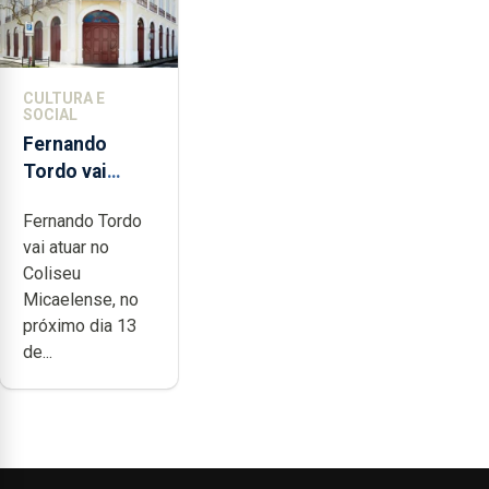
CULTURA E
SOCIAL
Fernando
Tordo vai
celebrar 60
Fernando Tordo
anos de
vai atuar no
carreira no
Coliseu
Coliseu
Micaelense, no
Micaelense
próximo dia 13
de...