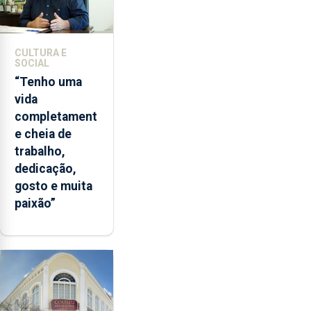
mestrado
em
Comunicação
de
CULTURA E
SOCIAL
Ciência.
“Tenho uma
vida
completament
e cheia de
trabalho,
dedicação,
gosto e muita
paixão”