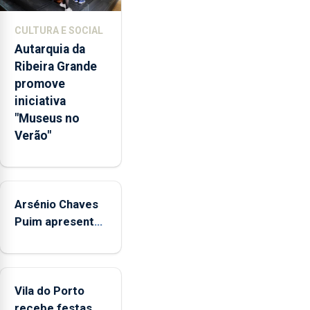
767
respostas
CULTURA E SOCIAL
habitacionais,
Autarquia da
anunciou
Ribeira Grande
o
promove
Governo
iniciativa
Regional.
"Museus no
Verão"
Arsénio Chaves
Puim apresenta
obras na
Biblioteca de
Vila do Porto
Vila do Porto
recebe festas