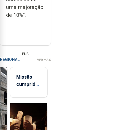
uma majoração
de 10%”.
PUB
REGIONAL
VER MAIS
Missão
cumprida:
militares
açorianos
regressam
após
missão na
Roménia