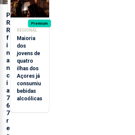
P
R
Premium
R
REGIONAL
f
Maioria
i
dos
n
jovens de
a
quatro
n
ilhas dos
c
Açores já
i
consumiu
a
bebidas
7
alcoólicas
6
7
r
e