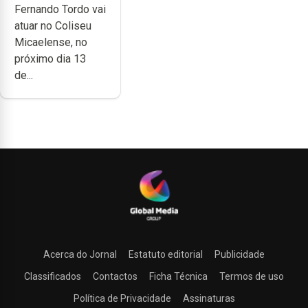
Fernando Tordo vai
no Coliseu
atuar no Coliseu
Micaelense
Micaelense, no
próximo dia 13
de...
Acerca do Jornal
Estatuto editorial
Publicidade
Classificados
Contactos
Ficha Técnica
Termos de uso
Política de Privacidade
Assinaturas