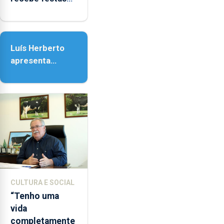
em honra de
Nossa Senhora
da Assunção
Luís Herberto
apresenta
‘Lugares da
Paisagem’
CULTURA E SOCIAL
“Tenho uma
vida
completamente