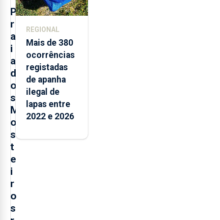
P
r
REGIONAL
a
Mais de 380
i
ocorrências
a
registadas
d
de apanha
o
ilegal de
s
lapas entre
M
2022 e 2026
o
s
t
e
i
r
o
s