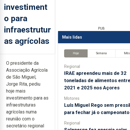
investiment
o para
infraestrutur
PUB
Mais lidas
as agrícolas
Hoje
Semana
Mê
O presidente da
Regional
Associação Agrícola
IRAE apreendeu mais de 32
de São Miguel,
toneladas de alimentos entr
Jorge Rita, pediu
2021 e 2025 nos Açores
hoje mais
investimento para as
Motores
Luís Miguel Rego sem press
infraestruturas
agrícolas numa
para fechar já o campeonato
reunião com o
Regional
secretário regional
Solenerge fez energia solar