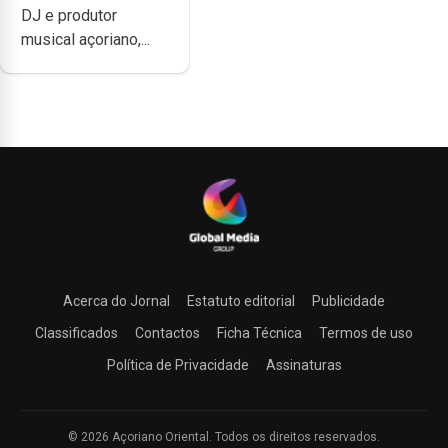
DJ e produtor
produzir uma
musical açoriano,...
música”
Acerca do Jornal
Estatuto editorial
Publicidade
Classificados
Contactos
Ficha Técnica
Termos de uso
Política de Privacidade
Assinaturas
© 2026 Açoriano Oriental. Todos os direitos reservados.