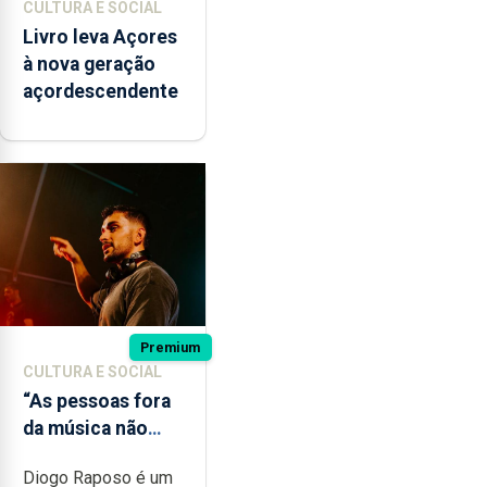
CULTURA E SOCIAL
Livro leva Açores
à nova geração
açordescendente
Premium
CULTURA E SOCIAL
“As pessoas fora
da música não
têm a noção do
Diogo Raposo é um
quão difícil é