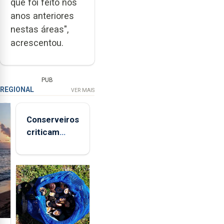
que foi feito nos
anos anteriores
nestas áreas",
acrescentou.
PUB
REGIONAL
VER MAIS
Conserveiros
criticam
marcas
brancas com
selo Marca
Açores