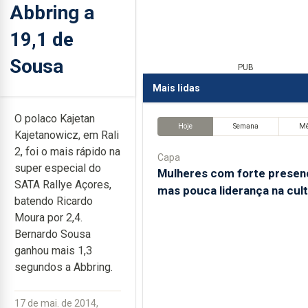
Abbring a
19,1 de
Sousa
PUB
Mais lidas
O polaco Kajetan
Hoje
Semana
M
Kajetanowicz, em Rali
2, foi o mais rápido na
Capa
super especial do
Mulheres com forte presen
SATA Rallye Açores,
mas pouca liderança na cul
batendo Ricardo
Moura por 2,4.
Bernardo Sousa
ganhou mais 1,3
segundos a Abbring.
17 de mai. de 2014,