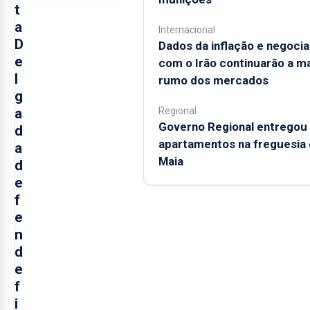
t
a
Internacional
D
Dados da inflação e negoci
e
com o Irão continuarão a m
l
rumo dos mercados
g
a
Regional
Governo Regional entregou
d
apartamentos na freguesia 
a
Maia
d
e
f
e
n
d
e
f
i