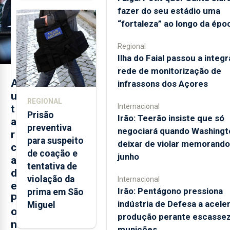
de
fazer do seu estádio uma
monitorização
“fortaleza” ao longo da épo
de infrassons
dos Açores
Regional
Ilha do Faial passou a integr
rede de monitorização de
A
infrassons dos Açores
u
REGIONAL
Internacional
t
Prisão
Irão: Teerão insiste que só
a
preventiva
negociará quando Washingt
r
para suspeito
deixar de violar memorando
c
de coação e
junho
a
tentativa de
d
violação da
Internacional
e
Irão: Pentágono pressiona
prima em São
P
indústria de Defesa a acele
Miguel
o
produção perante escassez
n
munições