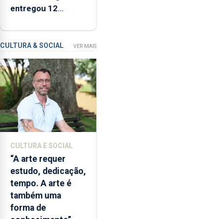
de
entregou 12
um
apartamentos na
modelo
freguesia da Maia
de
CULTURA & SOCIAL
VER MAIS
financiamento
para
os
bombeiros
dos
Açores
com
responsabilidades
partilhadas
CULTURA E SOCIAL
entre
“A arte requer
o
estudo, dedicação,
Governo
tempo. A arte é
Regional
também uma
e
forma de
os