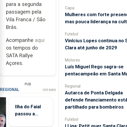
para a segunda
Capa
passagem pela
Mulheres com forte presen
Vila Franca / São
mas pouca liderança na cul
Brás.
Futebol
Acompanhe
aqui
Vinícius Lopes continua no 
Clara até junho de 2029
os tempos do
SATA Rallye
Motores
Açores.
Luís Miguel Rego sagra-se
pentacampeão em Santa Ma
PUB
Regional
REGIONAL
VER MAIS
Autarca de Ponta Delgada
defende financiamento está
Ilha do Faial
partilhado para bombeiros
passou a
Futebol
integrar rede
I Liga: Petit quer Santa Clar