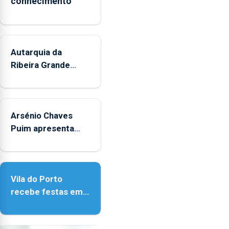
conhecimento”
municípios.
Autarquia da
Ribeira Grande
promove iniciativa
"Museus no Verão"
Arsénio Chaves
Puim apresenta
obras na Biblioteca
de Vila do Porto
Vila do Porto
recebe festas em
honra de Nossa
Senhora da