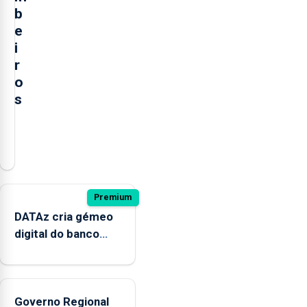
b
e
i
r
o
s
O
presidente
da
Câmara
Municipal
Premium
de
DATAz cria gémeo
Ponta
digital do banco
Delgada
Condor para prever
defendeu
impactos no
a
ecossistema
criação
Governo Regional