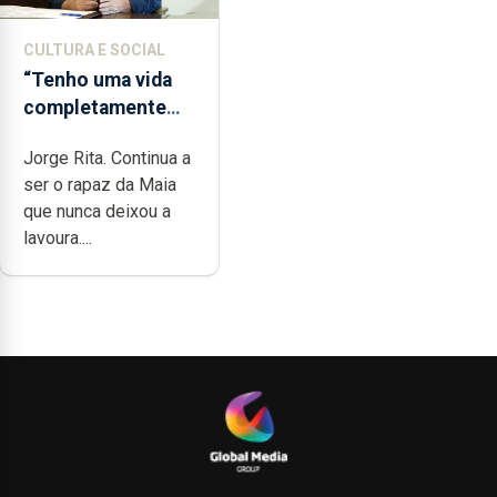
CULTURA E SOCIAL
“Tenho uma vida
completamente
cheia de trabalho,
Jorge Rita. Continua a
dedicação, gosto e
ser o rapaz da Maia
muita paixão”
que nunca deixou a
lavoura....