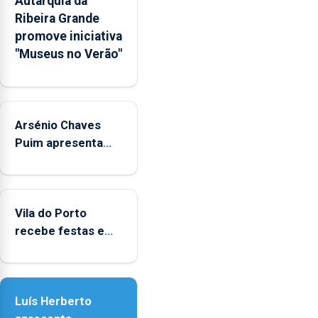
Autarquia da
na
Ribeira Grande
Rede
promove iniciativa
Municipal
"Museus no Verão"
de
Museus
aos
sábados
Arsénio Chaves
durante
o
Puim apresenta
mês
obras na Biblioteca
de
de Vila do Porto
agosto,
entre
Vila do Porto
as
recebe festas em
14h00
honra de Nossa
e
Senhora da
as
Assunção
18h00.
Luís Herberto