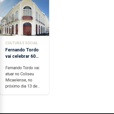
CULTURA E SOCIAL
Fernando Tordo
vai celebrar 60
anos de carreira
Fernando Tordo vai
no Coliseu
atuar no Coliseu
Micaelense
Micaelense, no
próximo dia 13 de...