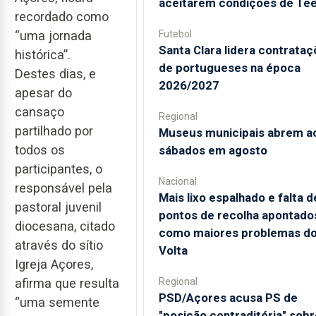
aceitarem condições de Te
recordado como
“uma jornada
Futebol
Santa Clara lidera contrata
histórica”.
de portugueses na época
Destes dias, e
2026/2027
apesar do
cansaço
Regional
partilhado por
Museus municipais abrem a
todos os
sábados em agosto
participantes, o
Nacional
responsável pela
Mais lixo espalhado e falta d
pastoral juvenil
pontos de recolha apontado
diocesana, citado
como maiores problemas d
através do sítio
Volta
Igreja Açores,
afirma que resulta
Regional
PSD/Açores acusa PS de
“uma semente
"posição contraditória" sobr