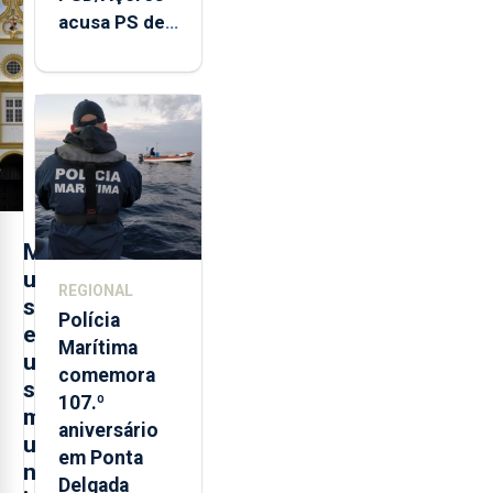
acusa PS de
"posição
contraditória"
sobre
evolução
turística
M
u
REGIONAL
s
Polícia
e
Marítima
u
comemora
s
107.º
m
aniversário
u
em Ponta
n
Delgada