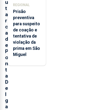
u
REGIONAL
t
Prisão
a
preventiva
r
para suspeito
c
de coação e
a
tentativa de
d
violação da
e
prima em São
P
Miguel
o
n
t
a
D
e
l
g
a