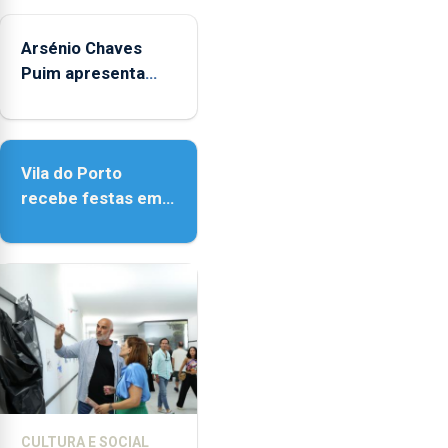
Arsénio Chaves
Puim apresenta
obras na Biblioteca
de Vila do Porto
Vila do Porto
recebe festas em
honra de Nossa
Senhora da
Assunção
CULTURA E SOCIAL