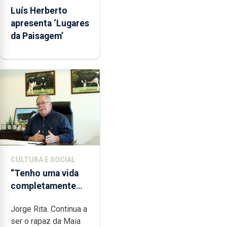
Luís Herberto
apresenta ‘Lugares
da Paisagem’
CULTURA E SOCIAL
“Tenho uma vida
completamente
cheia de trabalho,
Jorge Rita. Continua a
dedicação, gosto e
ser o rapaz da Maia
muita paixão”