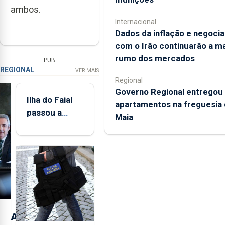
ambos.
Internacional
Dados da inflação e negoci
com o Irão continuarão a m
rumo dos mercados
PUB
REGIONAL
VER MAIS
Regional
Governo Regional entregou
Ilha do Faial
apartamentos na freguesia 
passou a
Maia
integrar rede
de
monitorização
de infrassons
dos Açores
A