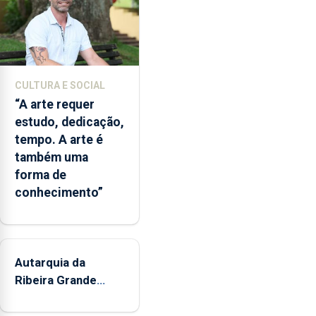
dos
Açores
com
responsabilidades
partilhadas
CULTURA E SOCIAL
entre
“A arte requer
o
estudo, dedicação,
Governo
tempo. A arte é
Regional
também uma
e
forma de
os
conhecimento”
municípios.
Autarquia da
Ribeira Grande
promove iniciativa
"Museus no Verão"