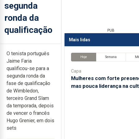
segunda
ronda da
qualificação
PUB
Mais lidas
O tenista português
Hoje
Semana
M
Jaime Faria
qualificou-se para a
Capa
segunda ronda da
Mulheres com forte presen
fase de qualificação
mas pouca liderança na cul
de Wimbledon,
terceiro Grand Slam
da temporada, depois
de vencer o francês
Hugo Grenier, em dois
sets