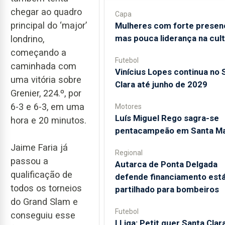
chegar ao quadro
Capa
principal do ‘major’
Mulheres com forte presen
mas pouca liderança na cul
londrino,
começando a
Futebol
caminhada com
Vinícius Lopes continua no 
uma vitória sobre
Clara até junho de 2029
Grenier, 224.º, por
6-3 e 6-3, em uma
Motores
Luís Miguel Rego sagra-se
hora e 20 minutos.
pentacampeão em Santa Ma
Jaime Faria já
Regional
passou a
Autarca de Ponta Delgada
qualificação de
defende financiamento está
todos os torneios
partilhado para bombeiros
do Grand Slam e
Futebol
conseguiu esse
I Liga: Petit quer Santa Clar