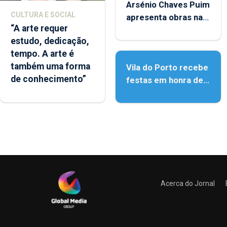
Arsénio Chaves Puim
CULTURA E SOCIAL
apresenta obras na
“A arte requer
Biblioteca de Vila do
estudo, dedicação,
Porto
tempo. A arte é
também uma forma
Vila do Porto recebe
de conhecimento”
festas em honra de
Nossa Senhora da
Assunção
Acerca do Jornal