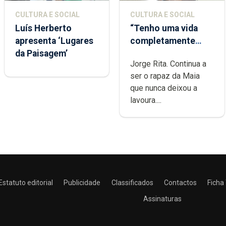
CULTURA E SOCIAL
CULTURA E SOCIAL
Luís Herberto
“Tenho uma vida
apresenta ‘Lugares
completamente
da Paisagem’
cheia de trabalho,
Jorge Rita. Continua a
dedicação, gosto e
ser o rapaz da Maia
muita paixão”
que nunca deixou a
lavoura....
Estatuto editorial
Publicidade
Classificados
Contactos
Ficha
Assinaturas