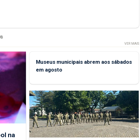
UB
VER MAIS
Museus municipais abrem aos sábados
em agosto
ol na