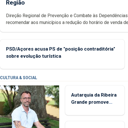
Região
Direção Regional de Prevenção e Combate às Dependências
recomendar aos municípios a redução do horário de venda de
noite, com o objetivo de diminuir consumos excessivos e
comportamentos de risco. Pedro Fins elogia o modelo introd
Madeira.
PSD/Açores acusa PS de "posição contraditória"
sobre evolução turística
CULTURA & SOCIAL
Autarquia da Ribeira
Grande promove
iniciativa "Museus no
Verão"