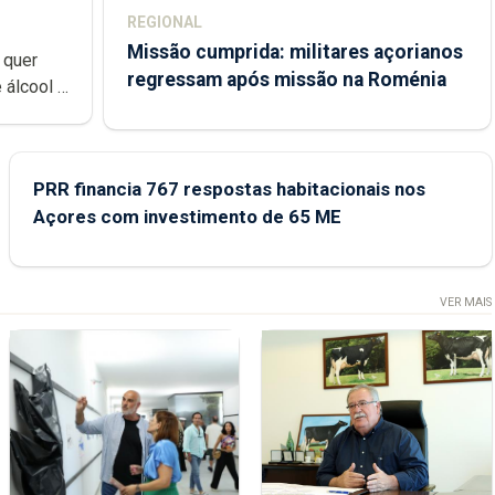
REGIONAL
Missão cumprida: militares açorianos
 quer
regressam após missão na Roménia
 álcool à
uzido na
PRR financia 767 respostas habitacionais nos
Açores com investimento de 65 ME
VER MAIS