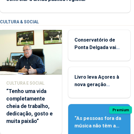
CULTURA & SOCIAL
Conservatório de
Ponta Delgada vai
contar com novos
instrumentos
Livro leva Açores à
CULTURA E SOCIAL
nova geração
“Tenho uma vida
açordescendente
completamente
cheia de trabalho,
Premium
dedicação, gosto e
“As pessoas fora da
muita paixão”
música não têm a
noção do quão difícil