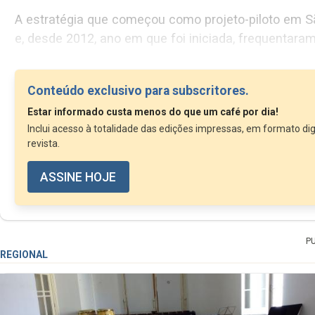
A estratégia que começou como projeto-piloto em São Miguel, estendeu-se às restantes ilhas em 2018
e, desde 2012, ano em que
Conteúdo exclusivo para subscritores.
Estar informado custa menos do que um café por dia!
Inclui acesso à totalidade das edições impressas, em formato dig
revista.
ASSINE HOJE
P
REGIONAL