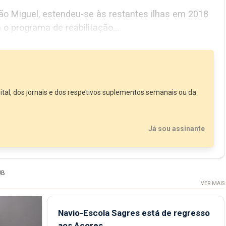
 foi iniciada, frequentaram o programa de reabilitação...
ital, dos jornais e dos respetivos suplementos semanais ou da
Já sou assinante
UB
VER MAIS
Navio-Escola Sagres está de regresso
aos Açores