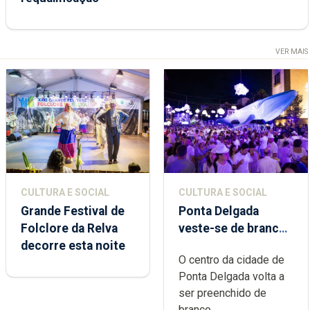
VER MAIS
CULTURA E SOCIAL
CULTURA E SOCIAL
Grande Festival de
Ponta Delgada
Folclore da Relva
veste-se de branco
decorre esta noite
sábado
O centro da cidade de
Ponta Delgada volta a
ser preenchido de
branco,...