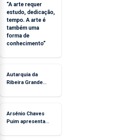
entre
“A arte requer
o
estudo, dedicação,
Governo
tempo. A arte é
Regional
também uma
e
forma de
os
conhecimento”
municípios.
Autarquia da
Ribeira Grande
promove iniciativa
"Museus no Verão"
Arsénio Chaves
Puim apresenta
obras na Biblioteca
de Vila do Porto