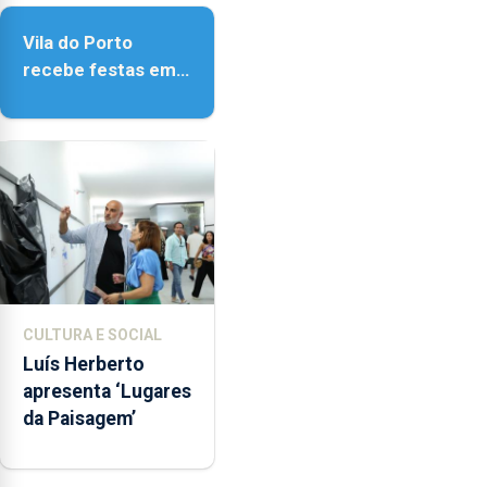
Vila do Porto
recebe festas em
honra de Nossa
Senhora da
Assunção
CULTURA E SOCIAL
Luís Herberto
apresenta ‘Lugares
da Paisagem’