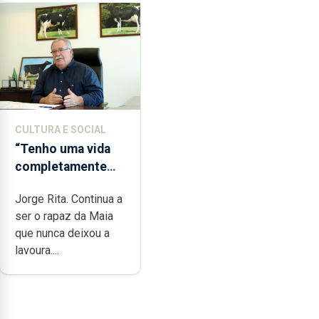
CULTURA E SOCIAL
“Tenho uma vida
completamente
cheia de trabalho,
Jorge Rita. Continua a
dedicação, gosto e
ser o rapaz da Maia
muita paixão”
que nunca deixou a
lavoura....