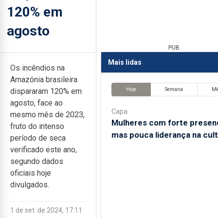
120% em
agosto
PUB
Mais lidas
Os incêndios na
Amazónia brasileira
Hoje
Semana
M
dispararam 120% em
agosto, face ao
Capa
mesmo mês de 2023,
Mulheres com forte presen
fruto do intenso
mas pouca liderança na cul
período de seca
verificado este ano,
segundo dados
oficiais hoje
divulgados.
1 de set. de 2024, 17:11