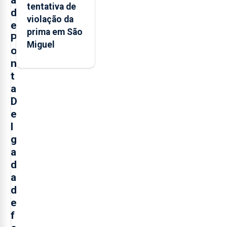
a
tentativa de
d
violação da
e
prima em São
P
Miguel
o
n
t
a
D
e
l
g
a
d
a
d
e
f