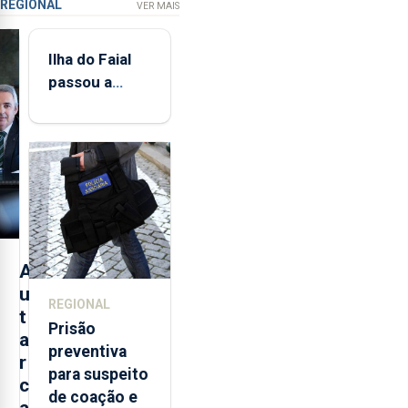
REGIONAL
VER MAIS
Ilha do Faial
passou a
integrar rede
de
monitorização
de infrassons
dos Açores
A
u
REGIONAL
t
Prisão
a
preventiva
r
para suspeito
c
de coação e