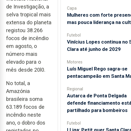
de Investigação, a
Capa
selva tropical mais
Mulheres com forte presen
extensa do planeta
mas pouca liderança na cul
registou 38.266
Futebol
focos de incêndio
Vinícius Lopes continua no 
em agosto, o
Clara até junho de 2029
número mais
elevado para o
Motores
Luís Miguel Rego sagra-se
mês desde 20l0.
pentacampeão em Santa Ma
No total, a
Regional
Amazónia
Autarca de Ponta Delgada
brasileira soma
defende financiamento está
63.189 focos de
partilhado para bombeiros
incêndio neste
ano, o dobro dos
Futebol
I Liga: Petit quer Santa Clar
registados no