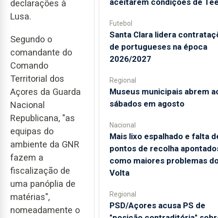
aceitarem condições de Te
declarações à
Lusa.
Futebol
Santa Clara lidera contrata
Segundo o
de portugueses na época
comandante do
2026/2027
Comando
Territorial dos
Regional
Açores da Guarda
Museus municipais abrem a
sábados em agosto
Nacional
Republicana, "as
Nacional
equipas do
Mais lixo espalhado e falta d
ambiente da GNR
pontos de recolha apontado
fazem a
como maiores problemas d
fiscalização de
Volta
uma panóplia de
Regional
matérias",
PSD/Açores acusa PS de
nomeadamente o
"posição contraditória" sobr