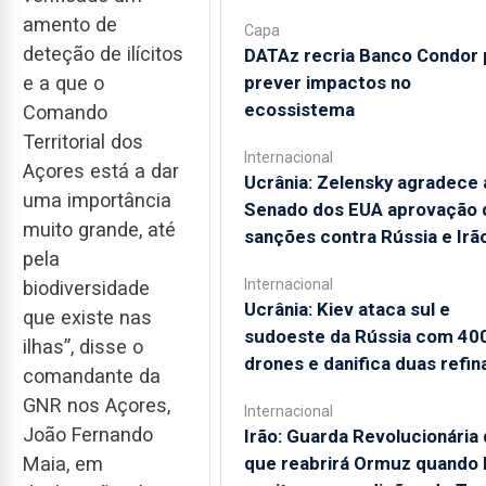
amento de
Capa
deteção de ilícitos
DATAz recria Banco Condor 
prever impactos no
e a que o
ecossistema
Comando
Territorial dos
Internacional
Açores está a dar
Ucrânia: Zelensky agradece 
uma importância
Senado dos EUA aprovação 
muito grande, até
sanções contra Rússia e Irã
pela
Internacional
biodiversidade
Ucrânia: Kiev ataca sul e
que existe nas
sudoeste da Rússia com 40
ilhas”, disse o
drones e danifica duas refin
comandante da
GNR nos Açores,
Internacional
João Fernando
Irão: Guarda Revolucionária 
que reabrirá Ormuz quando
Maia, em