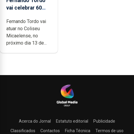
Fernando Tordo
vai celebrar 60
anos de carreira
Fernando Tordo vai
no Coliseu
atuar no Coliseu
Micaelense
Micaelense, no
próximo dia 13 de...
Acerca do Jornal
Estatuto editorial
Publicidade
Classificados
Contactos
Ficha Técnica
Termos de uso