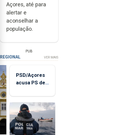
Açores, até para
alertar e
aconselhar a
população.
PUB
REGIONAL
VER MAIS
PSD/Açores
acusa PS de
"posição
contraditória"
sobre
evolução
turística