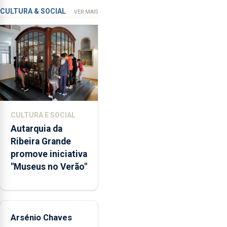
que
CULTURA & SOCIAL
VER MAIS
garante
a
abertura
dos
museus
e
núcleos
museológicos
CULTURA E SOCIAL
integrados
Autarquia da
na
Ribeira Grande
Rede
promove iniciativa
Municipal
"Museus no Verão"
de
Museus
aos
sábados
Arsénio Chaves
durante