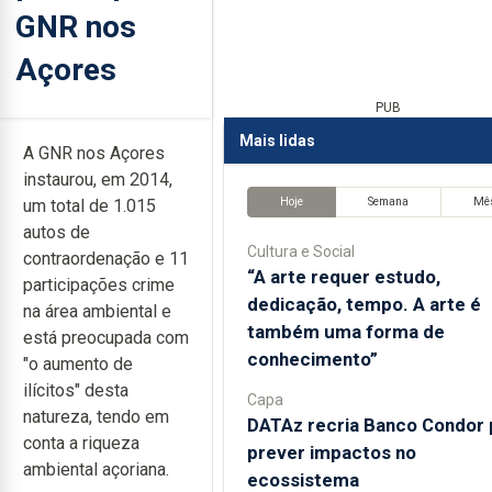
GNR nos
Açores
PUB
Mais lidas
A GNR nos Açores
instaurou, em 2014,
Hoje
Semana
Mê
um total de 1.015
autos de
Cultura e Social
contraordenação e 11
“A arte requer estudo,
participações crime
dedicação, tempo. A arte é
na área ambiental e
também uma forma de
está preocupada com
conhecimento”
"o aumento de
ilícitos" desta
Capa
natureza, tendo em
DATAz recria Banco Condor 
conta a riqueza
prever impactos no
ambiental açoriana.
ecossistema