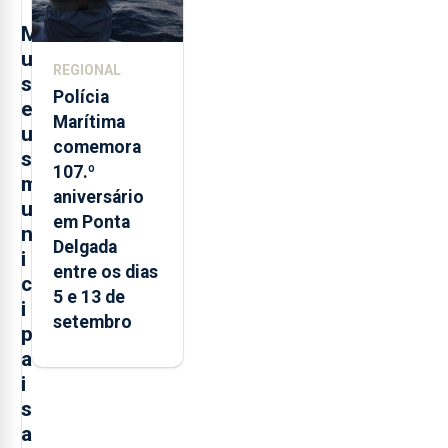
M
u
REGIONAL
s
Polícia
e
Marítima
u
comemora
s
107.º
m
aniversário
u
em Ponta
n
Delgada
i
entre os dias
c
5 e 13 de
i
setembro
p
a
i
s
a