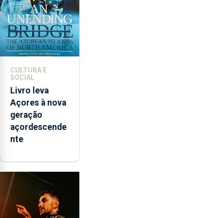
CULTURA E
SOCIAL
Livro leva
Açores à nova
geração
açordescende
nte