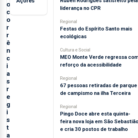
Rúben Rodrigues satisfeito pela
Açores
o
liderança no CPR
c
o
Regional
r
Festas do Espírito Santo mais
r
ecológicas
ê
n
Cultura e Social
MEO Monte Verde regressa co
c
reforço da acessibilidade
i
a
Regional
s
67 pessoas retiradas de parque
r
de campismo na ilha Terceira
e
g
Regional
i
Pingo Doce abre esta quinta-
s
feira nova loja em São Sebastiã
t
e cria 30 postos de trabalho
a