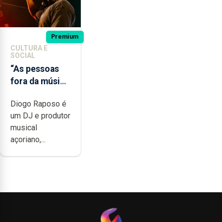
Premium
CULTURA E
SOCIAL
“As pessoas
fora da música
não têm a
Diogo Raposo é
noção do quão
um DJ e produtor
difícil é
musical
produzir uma
açoriano,...
música”