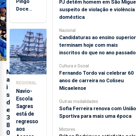
Pingo
PJ detém homem em São Migue
Doce
suspeito de violação e violência
abre esta
doméstica
quinta-
Nacional
feira nova
Candidaturas ao ensino superior
loja em
terminam hoje com mais
São
inscritos do que no ano passado
Sebastião
e cria 30
Cultura e Social
postos de
M
Fernando Tordo vai celebrar 60
trabalho
a
anos de carreira no Coliseu
REGIONAL
i
Micaelense
Navio-
s
Escola
d
Outras modalidades
Sagres
Sofia Ferreira renova com União
e
está de
Sportiva para mais uma época
3
regresso
8
aos
Motores
0