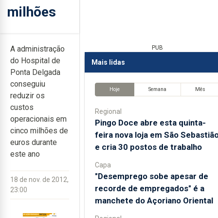
milhões
A administração
PUB
do Hospital de
Mais lidas
Ponta Delgada
conseguiu
Hoje
Semana
Mês
reduzir os
custos
Regional
operacionais em
Pingo Doce abre esta quinta-
cinco milhões de
feira nova loja em São Sebastiã
euros durante
e cria 30 postos de trabalho
este ano
Capa
"Desemprego sobe apesar de
18 de nov. de 2012,
recorde de empregados" é a
23:00
manchete do Açoriano Oriental