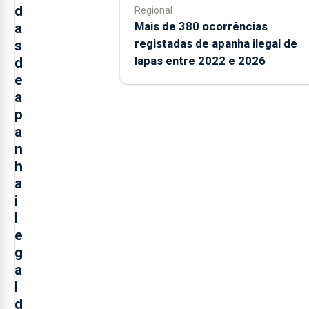
d
Regional
Mais de 380 ocorrências
a
registadas de apanha ilegal de
s
lapas entre 2022 e 2026
d
e
a
p
a
n
h
a
i
l
e
g
a
l
d