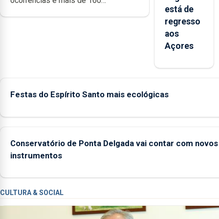
ocorrências e mais de 160
está de
inspeções relacionadas com a
regresso
apanha ilegal de lapas entre 2022 e
aos
2026. A ilha das Flores apresenta um
Açores
“decréscimo significativo” da CPUE
entre 2022 e 2025
Festas do Espírito Santo mais ecológicas
Conservatório de Ponta Delgada vai contar com novos
instrumentos
CULTURA & SOCIAL