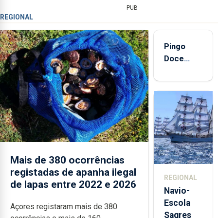
PUB
REGIONAL
Pingo
Doce
abre esta
quinta-
feira nova
loja em
São
Sebastião
e cria 30
postos de
Mais de 380 ocorrências
trabalho
registadas de apanha ilegal
REGIONAL
de lapas entre 2022 e 2026
Navio-
Escola
Açores registaram mais de 380
Sagres