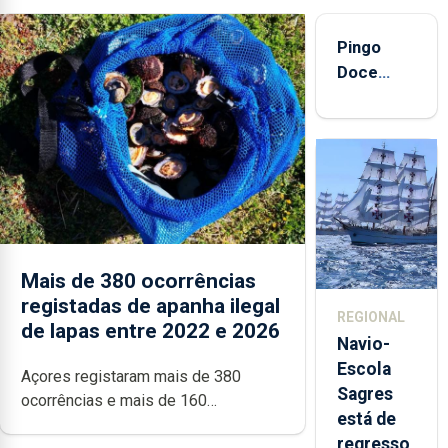
Pingo
Doce
abre esta
quinta-
feira nova
loja em
São
Sebastião
e cria 30
postos de
Mais de 380 ocorrências
trabalho
registadas de apanha ilegal
REGIONAL
de lapas entre 2022 e 2026
Navio-
Escola
Açores registaram mais de 380
Sagres
ocorrências e mais de 160
está de
inspeções relacionadas com a
regresso