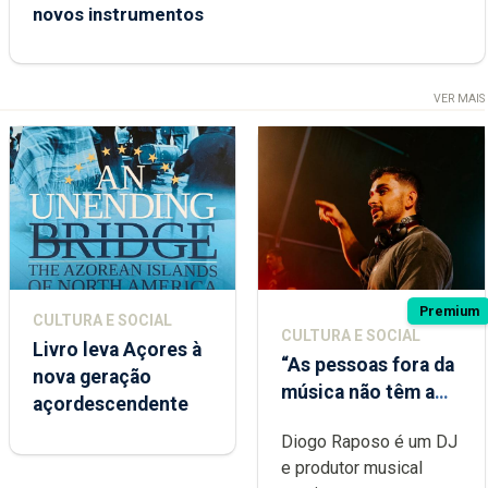
novos instrumentos
VER MAIS
Premium
CULTURA E SOCIAL
CULTURA E SOCIAL
Livro leva Açores à
“As pessoas fora da
nova geração
música não têm a
açordescendente
noção do quão
Diogo Raposo é um DJ
difícil é produzir
e produtor musical
uma música”