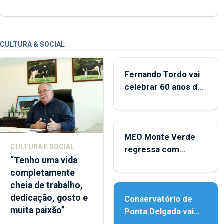
CULTURA & SOCIAL
Fernando Tordo vai
celebrar 60 anos de
carreira no Coliseu
Micaelense
MEO Monte Verde
CULTURA E SOCIAL
regressa com
“Tenho uma vida
reforço da
completamente
acessibilidade
cheia de trabalho,
dedicação, gosto e
Conservatório de
muita paixão”
Ponta Delgada vai
contar com novos