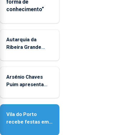
forma de
os
conhecimento”
municípios.
Autarquia da
Ribeira Grande
promove iniciativa
"Museus no Verão"
Arsénio Chaves
Puim apresenta
obras na Biblioteca
de Vila do Porto
Vila do Porto
recebe festas em
honra de Nossa