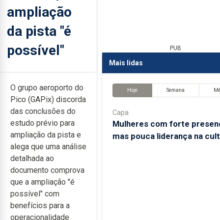
ampliação
da pista "é
possível"
PUB
Mais lidas
O grupo aeroporto do
Hoje
Semana
M
Pico (GAPix) discorda
das conclusões do
Capa
estudo prévio para
Mulheres com forte presen
ampliação da pista e
mas pouca liderança na cul
alega que uma análise
detalhada ao
documento comprova
que a ampliação "é
possível" com
benefícios para a
operacionalidade