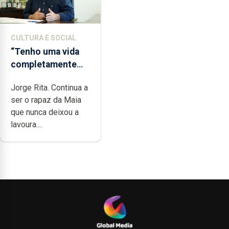
CULTURA E SOCIAL
“Tenho uma vida
completamente
cheia de trabalho,
Jorge Rita. Continua a
dedicação, gosto e
ser o rapaz da Maia
muita paixão”
que nunca deixou a
lavoura....