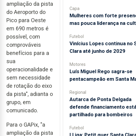
ampliação da pista
Capa
do Aeroporto do
Mulheres com forte presen
Pico para Oeste
mas pouca liderança na cul
em 690 metros é
possível, com
Futebol
Vinícius Lopes continua no 
comprováveis
Clara até junho de 2029
benefícios para a
sua
Motores
operacionalidade e
Luís Miguel Rego sagra-se
sem necessidade
pentacampeão em Santa Ma
de rotação do eixo
Regional
da pista", adianta o
Autarca de Ponta Delgada
grupo, em
defende financiamento está
comunicado.
partilhado para bombeiros
Para o GAPix, "a
Futebol
ampliação da pista
I Liga: Petit quer Santa Clar