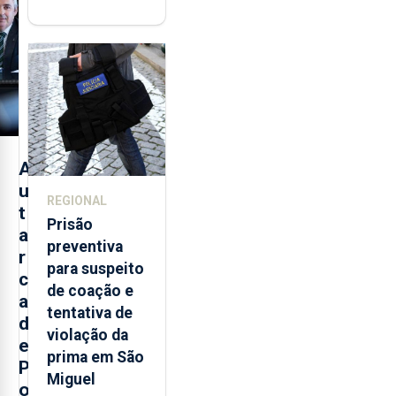
integrar rede
de
monitorização
de infrassons
dos Açores
A
u
REGIONAL
t
Prisão
a
preventiva
r
para suspeito
c
de coação e
a
tentativa de
d
violação da
e
prima em São
P
Miguel
o