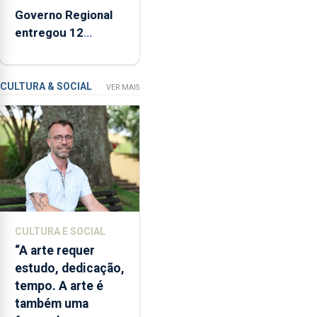
criação
Governo Regional
de
entregou 12
um
apartamentos na
modelo
freguesia da Maia
de
CULTURA & SOCIAL
VER MAIS
financiamento
para
os
bombeiros
dos
Açores
com
responsabilidades
partilhadas
CULTURA E SOCIAL
entre
“A arte requer
o
estudo, dedicação,
Governo
tempo. A arte é
Regional
também uma
e