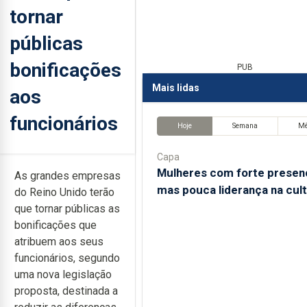
tornar
públicas
bonificações
PUB
Mais lidas
aos
funcionários
Hoje
Semana
M
Capa
Mulheres com forte presen
As grandes empresas
mas pouca liderança na cul
do Reino Unido terão
que tornar públicas as
bonificações que
atribuem aos seus
funcionários, segundo
uma nova legislação
proposta, destinada a