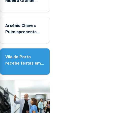
Ribeira Grande
promove iniciativa
"Museus no Verão"
Arsénio Chaves
Puim apresenta
obras na Biblioteca
de Vila do Porto
Vila do Porto
recebe festas em
honra de Nossa
Senhora da
Assunção