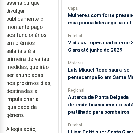
assinalou que
Capa
divulgar
Mulheres com forte presen
publicamente o
mas pouca liderança na cul
montante pago
aos funcionários
Futebol
Vinícius Lopes continua no 
em prémios
Clara até junho de 2029
salariais é a
primeira de várias
Motores
medidas, que irão
Luís Miguel Rego sagra-se
ser anunciadas
pentacampeão em Santa Ma
nos próximos dias,
Regional
destinadas a
Autarca de Ponta Delgada
impulsionar a
defende financiamento está
igualdade de
partilhado para bombeiros
género.
Futebol
A legislação,
I Liga: Petit quer Santa Clar