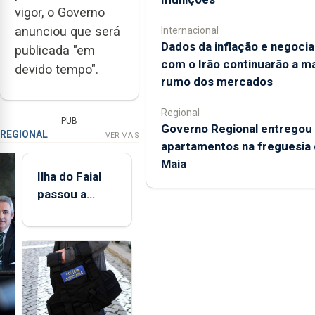
vigor, o Governo
anunciou que será
Internacional
Dados da inflação e negoci
publicada "em
com o Irão continuarão a m
devido tempo".
rumo dos mercados
Regional
PUB
Governo Regional entregou
REGIONAL
VER MAIS
apartamentos na freguesia 
Maia
Ilha do Faial
passou a
integrar rede
de
monitorização
de infrassons
dos Açores