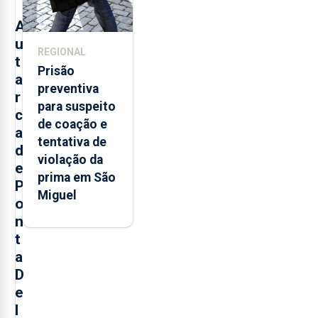
A
u
REGIONAL
t
Prisão
a
preventiva
r
para suspeito
c
de coação e
a
tentativa de
d
violação da
e
prima em São
P
Miguel
o
n
t
a
D
e
l