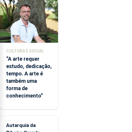
para
os
bombeiros
dos
Açores
com
responsabilidades
partilhadas
CULTURA E SOCIAL
entre
“A arte requer
o
estudo, dedicação,
Governo
tempo. A arte é
Regional
também uma
e
forma de
os
conhecimento”
municípios.
Autarquia da