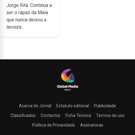
Jorge Rita. Continua a
dedicação, gosto e
ser o rapaz da Maia
muita paixão”
que nunca deixou a
lavoura....
Acerca do Jornal
Estatuto editorial
Publicidade
Classificados
Contactos
Ficha Técnica
Termos de uso
Política de Privacidade
Assinaturas