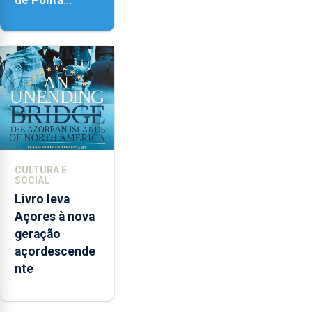
de Ponta
Delgada vai
contar com
novos
instrumentos
CULTURA E
SOCIAL
Livro leva
Açores à nova
geração
açordescende
nte