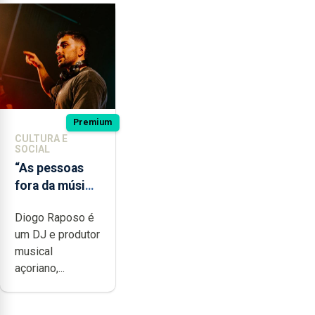
Premium
CULTURA E
SOCIAL
“As pessoas
fora da música
não têm a
Diogo Raposo é
noção do quão
um DJ e produtor
difícil é
musical
produzir uma
açoriano,...
música”