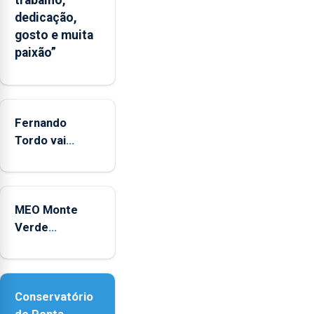
trabalho,
da
dedicação,
CPUE
gosto e muita
entre
paixão”
2022
e
2025
Fernando
Tordo vai
celebrar 60
anos de
carreira no
MEO Monte
Coliseu
Verde
Micaelense
regressa com
reforço da
acessibilidade
Conservatório