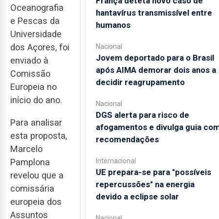
França deteta novo caso de
Oceanografia
hantavírus transmissível entre
e Pescas da
humanos
Universidade
dos Açores, foi
Nacional
Jovem deportado para o Brasil
enviado à
após AIMA demorar dois anos a
Comissão
decidir reagrupamento
Europeia no
início do ano.
Nacional
DGS alerta para risco de
Para analisar
afogamentos e divulga guia co
esta proposta,
recomendações
Marcelo
Internacional
Pamplona
UE prepara-se para "possíveis
revelou que a
repercussões" na energia
comissária
devido a eclipse solar
europeia dos
Assuntos
Nacional