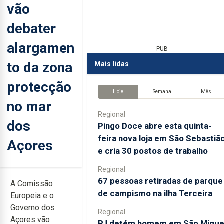
vão
debater
alargamen
PUB
to da zona
Mais lidas
protecção
Hoje
Semana
Mês
no mar
Regional
dos
Pingo Doce abre esta quinta-
feira nova loja em São Sebastiã
Açores
e cria 30 postos de trabalho
Regional
67 pessoas retiradas de parque
A Comissão
de campismo na ilha Terceira
Europeia e o
Governo dos
Regional
Açores vão
PJ detém homem em São Migue