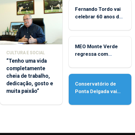
Fernando Tordo vai
celebrar 60 anos de
carreira no Coliseu
Micaelense
MEO Monte Verde
CULTURA E SOCIAL
regressa com
“Tenho uma vida
reforço da
completamente
acessibilidade
cheia de trabalho,
dedicação, gosto e
Conservatório de
muita paixão”
Ponta Delgada vai
contar com novos
instrumentos