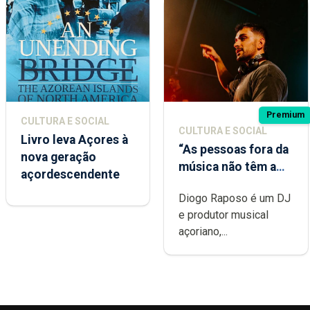
Premium
CULTURA E SOCIAL
CULTURA E SOCIAL
Livro leva Açores à
“As pessoas fora da
nova geração
música não têm a
açordescendente
noção do quão
Diogo Raposo é um DJ
difícil é produzir
e produtor musical
uma música”
açoriano,...