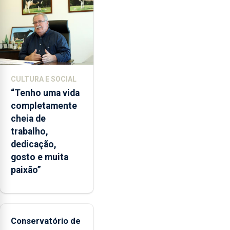
instituição
CULTURA E SOCIAL
“Tenho uma vida
completamente
cheia de
trabalho,
dedicação,
gosto e muita
paixão”
Conservatório de