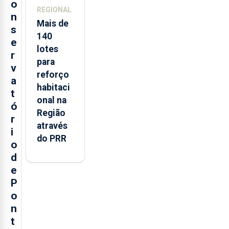
o
REGIONAL
n
Mais de
s
140
e
lotes
r
para
v
reforço
a
habitaci
t
onal na
ó
Região
r
através
i
do PRR
o
d
e
P
o
n
t