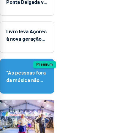
Ponta Delgada vai
contar com
novos
instrumentos
Livro leva Açores
à nova geração
açordescendente
Premium
“As pessoas fora
da música não
têm a noção do
quão difícil é
produzir uma
música”