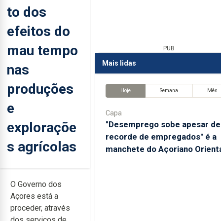
to dos
efeitos do
mau tempo
PUB
Mais lidas
nas
produções
Hoje
Semana
Mês
e
Capa
exploraçõe
"Desemprego sobe apesar de
recorde de empregados" é a
s agrícolas
manchete do Açoriano Orient
O Governo dos
Açores está a
proceder, através
dos serviços de