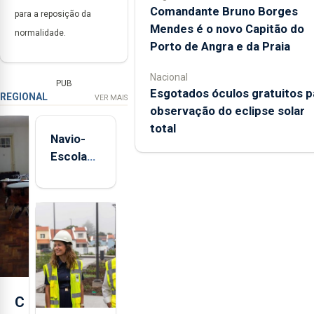
Comandante Bruno Borges
para a reposição da
Mendes é o novo Capitão do
normalidade.
Porto de Angra e da Praia
Nacional
PUB
Esgotados óculos gratuitos p
REGIONAL
VER MAIS
observação do eclipse solar
total
Navio-
Escola
Sagres
está de
regresso
aos
Açores
C