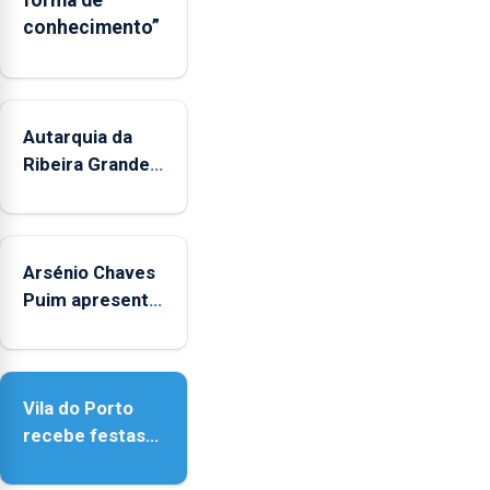
forma de
conhecimento”
Autarquia da
Ribeira Grande
promove
iniciativa
"Museus no
Arsénio Chaves
Verão"
Puim apresenta
obras na
Biblioteca de
Vila do Porto
Vila do Porto
recebe festas
em honra de