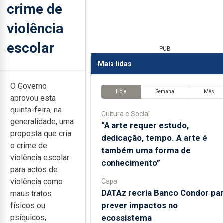
crime de
violência
escolar
PUB
Mais lidas
O Governo
Hoje
Semana
Mês
aprovou esta
quinta-feira, na
Cultura e Social
generalidade, uma
“A arte requer estudo,
proposta que cria
dedicação, tempo. A arte é
o crime de
também uma forma de
violência escolar
conhecimento”
para actos de
violência como
Capa
DATAz recria Banco Condor pa
maus tratos
prever impactos no
físicos ou
ecossistema
psíquicos,