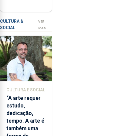
de venda de
num
álcool na Região
investimento
de
CULTURA &
VER
SOCIAL
2,3
MAIS
milhões
de
euros.
CULTURA E SOCIAL
“A arte requer
estudo,
dedicação,
tempo. A arte é
também uma