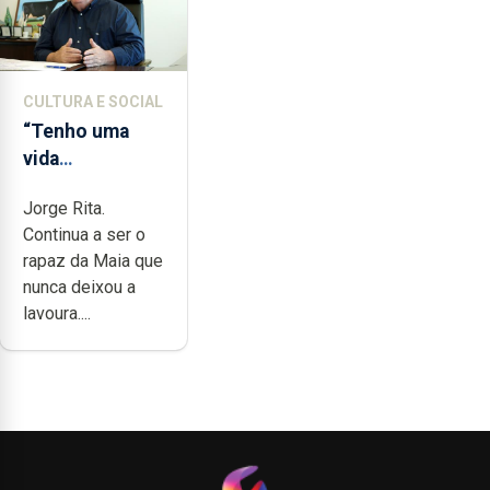
CULTURA E SOCIAL
“Tenho uma
vida
completamente
Jorge Rita.
cheia de
Continua a ser o
trabalho,
rapaz da Maia que
dedicação,
nunca deixou a
gosto e muita
lavoura....
paixão”