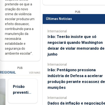
pretende-se que a
criação do novo
PUB
crime de violência
Últimas Notícias
escolar produza um
efeito dissuasor,
contribuindo para a
Internacional
manutenção da
Irão: Teerão insiste que só
necessária
negociará quando Washington
estabilidade e
deixar de violar memorando de
segurança do
ambiente escolar”.
junho
Internacional
PUB
Irão: Pentágono pressiona
REGIONAL
VER MAIS
indústria de Defesa a acelerar
produção perante escassez de
Prisão
munições
preventiva
Internacional
para
Dados da inflação e negociaçõ
suspeito