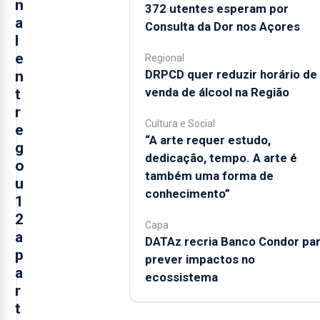
n
372 utentes esperam por
a
Consulta da Dor nos Açores
l
e
Regional
DRPCD quer reduzir horário de
n
venda de álcool na Região
t
r
Cultura e Social
e
“A arte requer estudo,
g
dedicação, tempo. A arte é
o
também uma forma de
u
conhecimento”
1
2
Capa
a
DATAz recria Banco Condor pa
p
prever impactos no
a
ecossistema
r
t