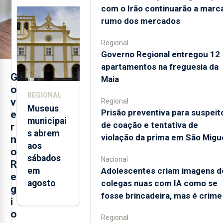
com o Irão continuarão a marc
de coação
rumo dos mercados
e
tentativa
Regional
de
Governo Regional entregou 12
violação
apartamentos na freguesia da
da prima
G
Maia
em São
o
REGIONAL
Miguel
v
Regional
Museus
Prisão preventiva para suspeit
e
municipai
de coação e tentativa de
r
s abrem
violação da prima em São Migu
n
aos
o
sábados
Nacional
R
Adolescentes criam imagens d
em
e
colegas nuas com IA como se
agosto
g
fosse brincadeira, mas é crime
i
o
Regional