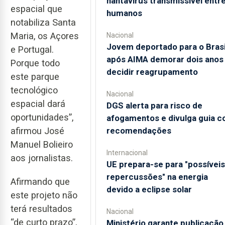
hantavírus transmissível entr
espacial que
humanos
notabiliza Santa
Maria, os Açores
Nacional
Jovem deportado para o Brasi
e Portugal.
após AIMA demorar dois anos
Porque todo
decidir reagrupamento
este parque
tecnológico
Nacional
espacial dará
DGS alerta para risco de
oportunidades”,
afogamentos e divulga guia 
recomendações
afirmou José
Manuel Bolieiro
Internacional
aos jornalistas.
UE prepara-se para "possíveis
repercussões" na energia
Afirmando que
devido a eclipse solar
este projeto não
terá resultados
Nacional
“de curto prazo”,
Ministério garante publicação