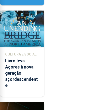
vai contar com
novos
instrumentos
CULTURA E SOCIAL
Livro leva
Açores à nova
geração
açordescendent
e