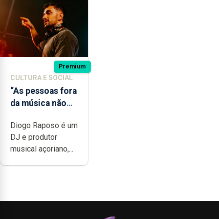
Premium
CULTURA E SOCIAL
“As pessoas fora
da música não
têm a noção do
Diogo Raposo é um
quão difícil é
DJ e produtor
produzir uma
musical açoriano,...
música”