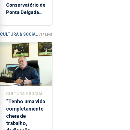
Conservatório de
inspeções
Ponta Delgada
relacionadas
vai contar com
com
novos
a
instrumentos
apanha
CULTURA & SOCIAL
VER MAIS
ilegal
de
lapas
entre
2022
e
2026.
A
CULTURA E SOCIAL
ilha
“Tenho uma vida
das
completamente
Flores
cheia de
apresenta
trabalho,
um