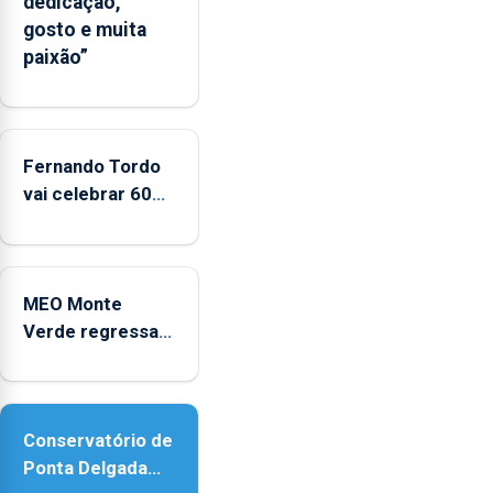
dedicação,
“decréscimo
gosto e muita
significativo”
paixão”
da
CPUE
entre
2022
e
Fernando Tordo
2025
vai celebrar 60
anos de carreira
no Coliseu
Micaelense
MEO Monte
Verde regressa
com reforço da
acessibilidade
Conservatório de
Ponta Delgada