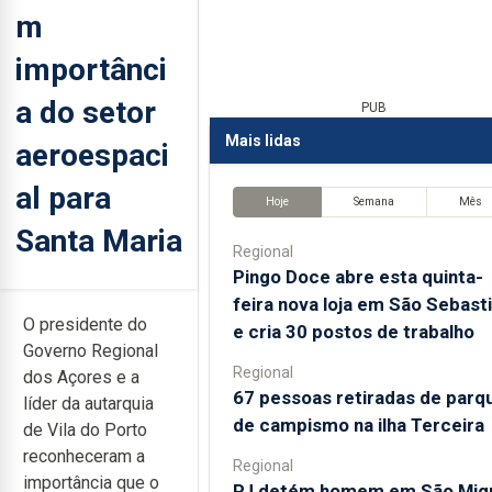
m
importânci
a do setor
PUB
Mais lidas
aeroespaci
al para
Hoje
Semana
Mês
Santa Maria
Regional
Pingo Doce abre esta quinta-
feira nova loja em São Sebast
O presidente do
e cria 30 postos de trabalho
Governo Regional
Regional
dos Açores e a
67 pessoas retiradas de parq
líder da autarquia
de campismo na ilha Terceira
de Vila do Porto
reconheceram a
Regional
importância que o
PJ detém homem em São Mig