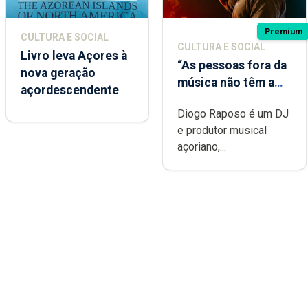
Premium
CULTURA E SOCIAL
CULTURA E SOCIAL
Livro leva Açores à
“As pessoas fora da
nova geração
música não têm a
açordescendente
noção do quão
Diogo Raposo é um DJ
difícil é produzir
e produtor musical
uma música”
açoriano,...