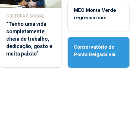
MEO Monte Verde
CULTURA E SOCIAL
regressa com
“Tenho uma vida
reforço da
completamente
acessibilidade
cheia de trabalho,
dedicação, gosto e
Conservatório de
muita paixão”
Ponta Delgada vai
contar com novos
instrumentos