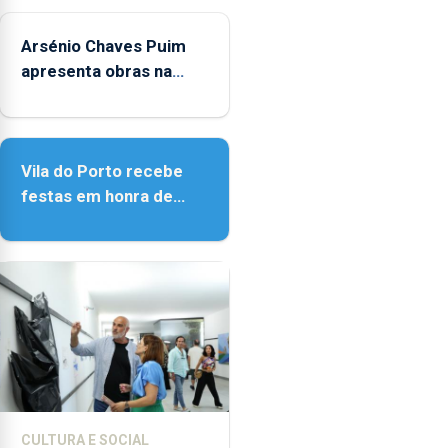
entre
as
Arsénio Chaves Puim
14h00
apresenta obras na
e
Biblioteca de Vila do
as
Porto
18h00.
Vila do Porto recebe
festas em honra de
Nossa Senhora da
Assunção
CULTURA E SOCIAL