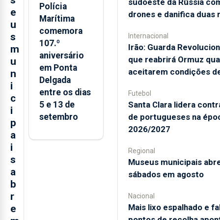
s
sudoeste da Rússia co
Polícia
e
drones e danifica duas r
Marítima
u
comemora
s
Internacional
107.º
Irão: Guarda Revolucion
m
aniversário
que reabrirá Ormuz qu
u
em Ponta
aceitarem condições d
n
Delgada
i
entre os dias
Futebol
c
5 e 13 de
Santa Clara lidera cont
i
setembro
de portugueses na épo
p
2026/2027
a
i
Regional
s
Museus municipais abr
a
sábados em agosto
b
r
Nacional
Mais lixo espalhado e fa
e
pontos de recolha apon