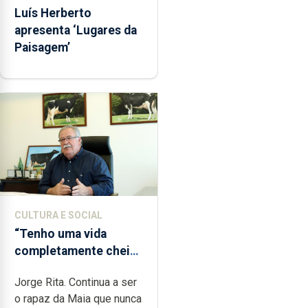
Luís Herberto
apresenta ‘Lugares da
Paisagem’
CULTURA E SOCIAL
“Tenho uma vida
completamente cheia
de trabalho,
Jorge Rita. Continua a ser
dedicação, gosto e
o rapaz da Maia que nunca
muita paixão”