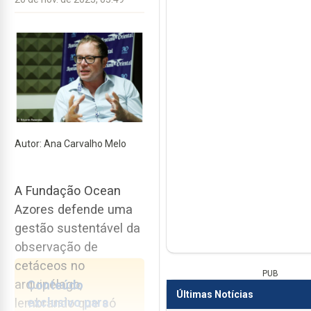
Autor: Ana Carvalho Melo
A Fundação Ocean
Azores defende uma
gestão sustentável da
observação de
cetáceos no
PUB
arquipélago,
Conteúdo
Últimas Notícias
exclusivo para
lembrando que só