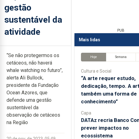
gestão
sustentável da
atividade
PUB
Mais lidas
“Se não protegermos os
Hoje
Semana
cetáceos, não haverá
whale watching no futuro”,
Cultura e Social
alerta Ali Bullock,
“A arte requer estudo,
presidente da Fundação
dedicação, tempo. A ar
Ocean Azores, que
também uma forma de
defende uma gestão
conhecimento”
sustentável da
Capa
observação de cetáceos
DATAz recria Banco Con
na Região
prever impactos no
ecossistema
20 de nov. de 2023, 05:49