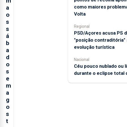
m
como maiores problem
a
Volta
o
s
Regional
s
PSD/Açores acusa PS 
á
"posição contraditória"
b
evolução turística
a
d
Nacional
o
Céu pouco nublado ou 
s
durante o eclipse total 
e
m
a
g
o
s
t