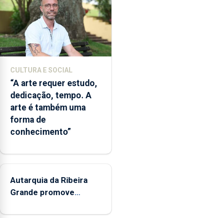
abertura
dos
museus
e
núcleos
museológicos
CULTURA E SOCIAL
integrados
“A arte requer estudo,
na
dedicação, tempo. A
Rede
arte é também uma
Municipal
forma de
de
conhecimento”
Museus
aos
sábados
durante
o
Autarquia da Ribeira
mês
Grande promove
de
iniciativa "Museus no
agosto,
Verão"