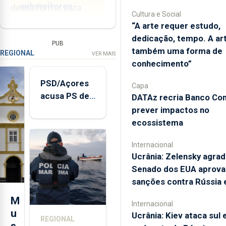
subscritores.
desta forma esta
Cultura e Social
atividade continuará a
“A arte requer estudo,
Estar informado
ser realizada no
dedicação, tempo. A ar
PUB
custa menos do
futuro.
também uma forma de
REGIONAL
VER MAIS
que um café por
conhecimento”
“Não nos podemos
dia!
PSD/Açores
esquecer que se não
Capa
acusa PS de
DATAz recria Banco Con
Inclui acesso à
protegermos os
"posição
totalidade das edições
prever impactos no
cetáceos, não haverá
impressas, em formato
contraditória"
ecossistema
whale watching...
digital, dos jornais e dos
sobre
respetivos suplementos
Internacional
evolução
semanais ou da revista.
Ucrânia: Zelensky agra
turística
Senado dos EUA aprova
ASSINE HOJE
sanções contra Rússia e
M
Já sou assinante
Internacional
u
Ucrânia: Kiev ataca sul 
REGIONAL