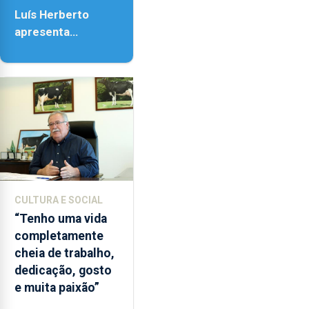
18h00.
Luís Herberto
apresenta
‘Lugares da
Paisagem’
CULTURA E SOCIAL
“Tenho uma vida
completamente
cheia de trabalho,
dedicação, gosto
e muita paixão”