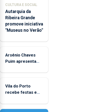
museológicos
CULTURA E SOCIAL
integrados
Autarquia da
na
Ribeira Grande
Rede
promove iniciativa
Municipal
"Museus no Verão"
de
Museus
aos
sábados
Arsénio Chaves
durante
o
Puim apresenta
mês
obras na Biblioteca
de
de Vila do Porto
agosto,
entre
Vila do Porto
as
recebe festas em
14h00
honra de Nossa
e
Senhora da
as
Assunção