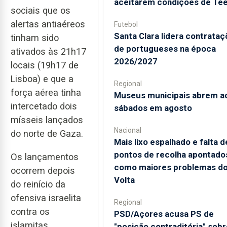
aceitarem condições de Te
sociais que os
alertas antiaéreos
Futebol
Santa Clara lidera contrata
tinham sido
de portugueses na época
ativados às 21h17
2026/2027
locais (19h17 de
Lisboa) e que a
Regional
força aérea tinha
Museus municipais abrem a
intercetado dois
sábados em agosto
mísseis lançados
Nacional
do norte de Gaza.
Mais lixo espalhado e falta d
pontos de recolha apontado
Os lançamentos
como maiores problemas d
ocorrem depois
Volta
do reinício da
ofensiva israelita
Regional
contra os
PSD/Açores acusa PS de
islamitas
"posição contraditória" sobr