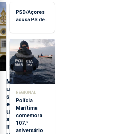
PSD/Açores
acusa PS de
"posição
contraditória"
sobre
evolução
turística
M
u
REGIONAL
s
Polícia
e
Marítima
u
comemora
s
107.º
m
aniversário