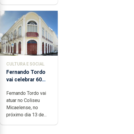
CULTURA E SOCIAL
Fernando Tordo
vai celebrar 60
anos de carreira
Fernando Tordo vai
no Coliseu
atuar no Coliseu
Micaelense
Micaelense, no
próximo dia 13 de...